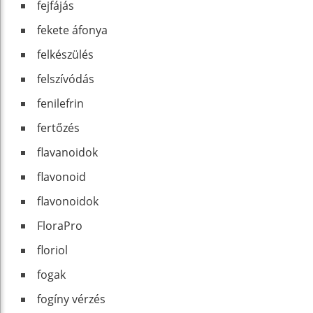
fejfájás
fekete áfonya
felkészülés
felszívódás
fenilefrin
fertőzés
flavanoidok
flavonoid
flavonoidok
FloraPro
floriol
fogak
fogíny vérzés