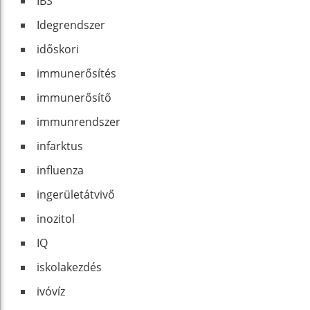
IBS
Idegrendszer
időskori
immunerősítés
immunerősítő
immunrendszer
infarktus
influenza
ingerületátvivő
inozitol
IQ
iskolakezdés
ivóvíz