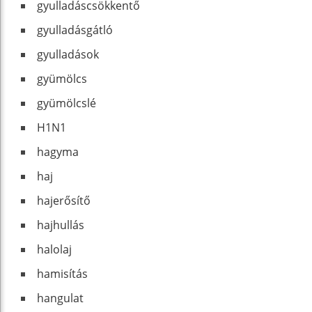
gyulladáscsökkentő
gyulladásgátló
gyulladások
gyümölcs
gyümölcslé
H1N1
hagyma
haj
hajerősítő
hajhullás
halolaj
hamisítás
hangulat