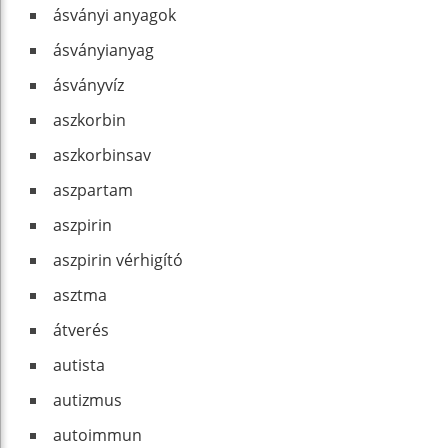
ásványi anyagok
ásványianyag
ásványvíz
aszkorbin
aszkorbinsav
aszpartam
aszpirin
aszpirin vérhigító
asztma
átverés
autista
autizmus
autoimmun