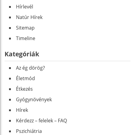
Hírlevél
Natúr Hírek
Sitemap
Timeline
Kategóriák
Az ég dörög?
Életmód
Étkezés
Gyógynövények
Hírek
Kérdezz – felelek – FAQ
Pszichiátria