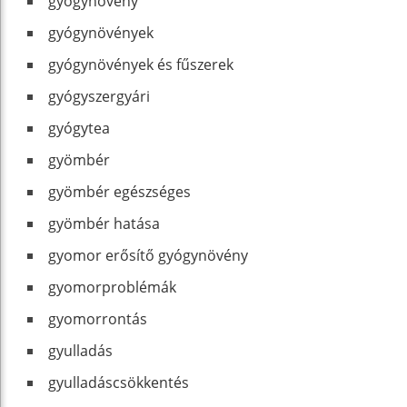
gyógynövény
gyógynövények
gyógynövények és fűszerek
gyógyszergyári
gyógytea
gyömbér
gyömbér egészséges
gyömbér hatása
gyomor erősítő gyógynövény
gyomorproblémák
gyomorrontás
gyulladás
gyulladáscsökkentés