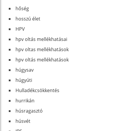
hőség
hosszú élet
HPV
hpv oltás mellékhatásai
hpv oltas mellékhatások
hpv oltás mellékhatások
húgysav
húgyúti
Hulladékcsökkentés
hurrikán
húsragasztó
húsvét