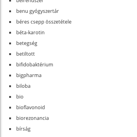
bélrendszer
benu gyógyszertár
béres csepp összetétele
béta-karotin
betegség
betiltott
bifidobaktérium
bigpharma
biloba
bio
bioflavonoid
biorezonancia
bírság