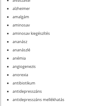
alvászavar
alzheimer
amalgám
aminosav
aminosav kiegészítés
ananász
ananászlé
anémia
angiogenezis
anorexia
antibiotikum
antidepresszáns
antidepresszáns mellékhatás