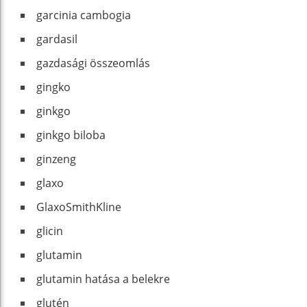
garcinia cambogia
gardasil
gazdasági összeomlás
gingko
ginkgo
ginkgo biloba
ginzeng
glaxo
GlaxoSmithKline
glicin
glutamin
glutamin hatása a belekre
glutén