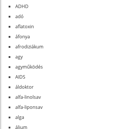
ADHD
adó
aflatoxin
áfonya
afrodiziákum
agy
agyműködés
AIDS
áldoktor
alfa-linolsav
alfa-liponsav
alga
álium