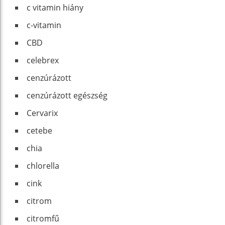
c vitamin hiány
c-vitamin
CBD
celebrex
cenzúrázott
cenzúrázott egészség
Cer­va­rix
cetebe
chia
chlorella
cink
citrom
citromfű