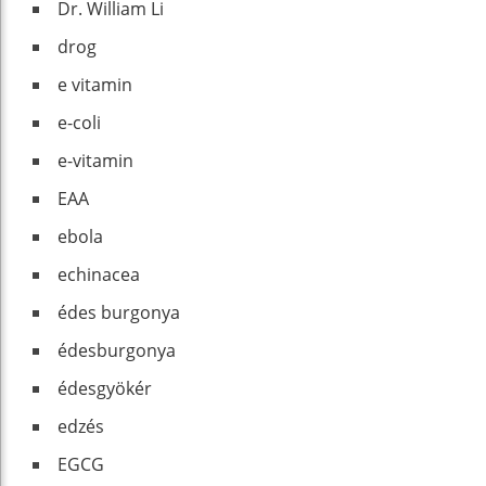
Dr. William Li
drog
e vitamin
e-coli
e-vitamin
EAA
ebola
echinacea
édes burgonya
édesburgonya
édesgyökér
edzés
EGCG