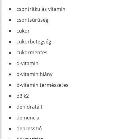
csontritkulás vitamin
csontsűrűség
cukor
cukorbetegség
cukormentes
d-vitamin
d-vitamin hiány
d-vitamin természetes
d3 k2
dehidratált
demencia
depresszió