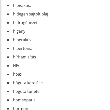
hibiszkusz
hidegen sajtolt olaj
hidrogénezett
higany
hiperaktív
hipertónia
hírhamisítás
HIV
hoax
hőguta kezelése
hőguta tünetei
homeopátia
hormon