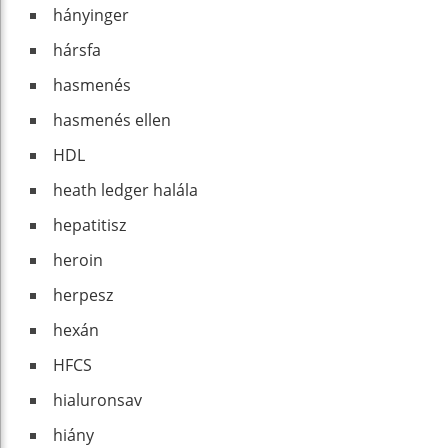
hányinger
hársfa
hasmenés
hasmenés ellen
HDL
heath ledger halála
hepatitisz
heroin
herpesz
hexán
HFCS
hialuronsav
hiány