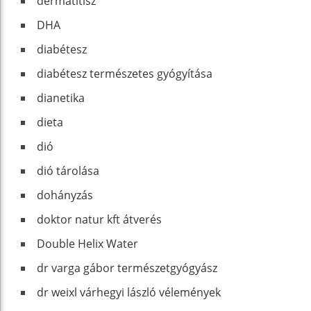
dermatitisz
DHA
diabétesz
diabétesz természetes gyógyítása
dianetika
dieta
dió
dió tárolása
dohányzás
doktor natur kft átverés
Double Helix Water
dr varga gábor természetgyógyász
dr weixl várhegyi lászló vélemények