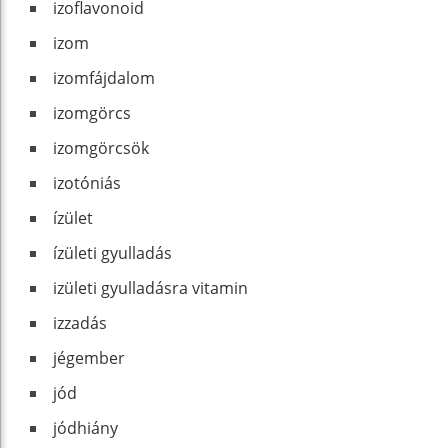
izoflavonoid
izom
izomfájdalom
izomgörcs
izomgörcsök
izotóniás
ízület
ízületi gyulladás
izületi gyulladásra vitamin
izzadás
jégember
jód
jódhiány