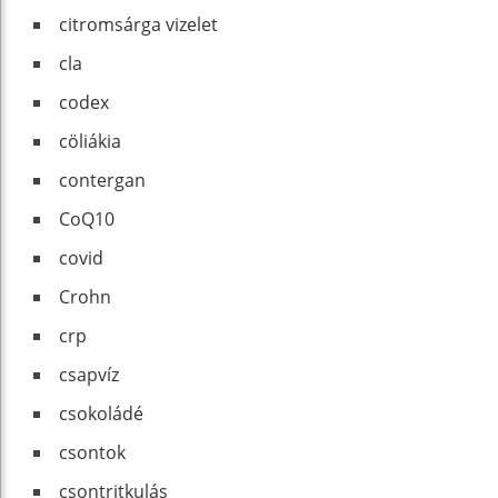
citromsárga vizelet
cla
codex
cöliákia
contergan
CoQ10
covid
Crohn
crp
csapvíz
csokoládé
csontok
csontritkulás