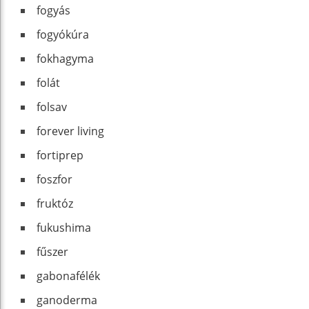
fogyás
fogyókúra
fokhagyma
folát
folsav
forever living
fortiprep
foszfor
fruktóz
fukushima
fűszer
gabonafélék
ganoderma