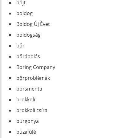
böjt
boldog
Boldog Új Évet
boldogság
bőr
bőrápolás
Boring Company
bőrproblémák
borsmenta
brokkoli
brokkoli csíra
burgonya
búzafűlé