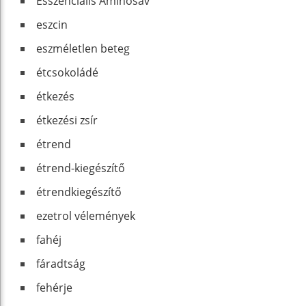
Esszenciális Aminosav
eszcin
eszméletlen beteg
étcsokoládé
étkezés
étkezési zsír
étrend
étrend-kiegészítő
étrendkiegészítő
ezetrol vélemények
fahéj
fáradtság
fehérje