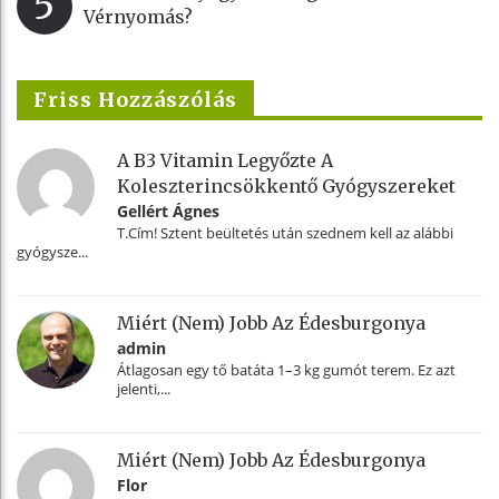
5
Vérnyomás?
Friss Hozzászólás
A B3 Vitamin Legyőzte A
Koleszterincsökkentő Gyógyszereket
Gellért Ágnes
T.Cím! Sztent beültetés után szednem kell az alábbi
gyógysze...
Miért (nem) Jobb Az Édesburgonya
admin
Átlagosan egy tő batáta 1–3 kg gumót terem. Ez azt
jelenti,...
Miért (nem) Jobb Az Édesburgonya
Flor