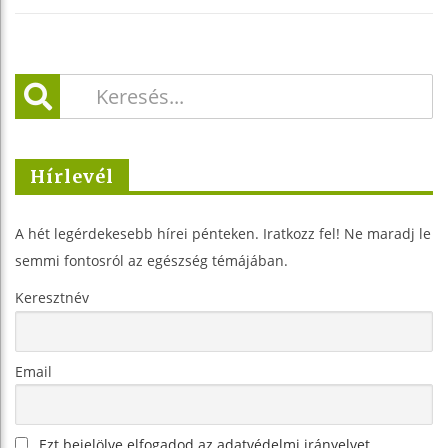
Hírlevél
A hét legérdekesebb hírei pénteken. Iratkozz fel! Ne maradj le
semmi fontosról az egészség témájában.
Keresztnév
Email
Ezt bejelölve elfogadod az adatvédelmi irányelvet