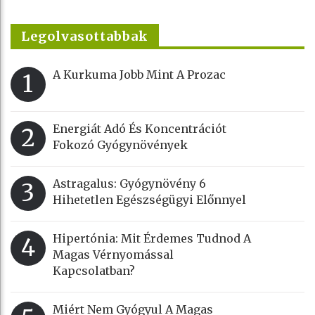
Legolvasottabbak
A Kurkuma Jobb Mint A Prozac
1
Energiát Adó És Koncentrációt
2
Fokozó Gyógynövények
Astragalus: Gyógynövény 6
3
Hihetetlen Egészségügyi Előnnyel
Hipertónia: Mit Érdemes Tudnod A
4
Magas Vérnyomással
Kapcsolatban?
Miért Nem Gyógyul A Magas