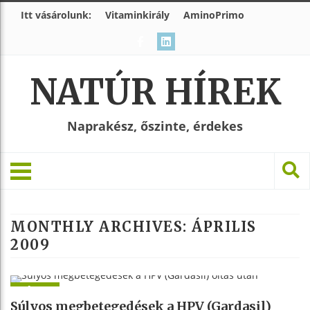
Itt vásárolunk:
Vitaminkirály
AminoPrimo
NATÚR HÍREK
Naprakész, őszinte, érdekes
MONTHLY ARCHIVES:
ÁPRILIS
2009
HÍREK
Súlyos megbetegedések a HPV (Gardasil)