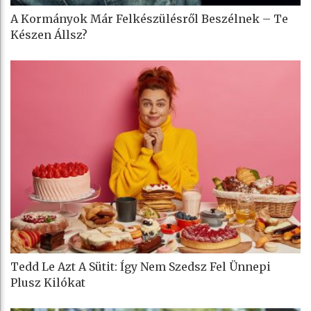
A Kormányok Már Felkészülésről Beszélnek – Te
Készen Állsz?
Tedd Le Azt A Sütit: Így Nem Szedsz Fel Ünnepi
Plusz Kilókat