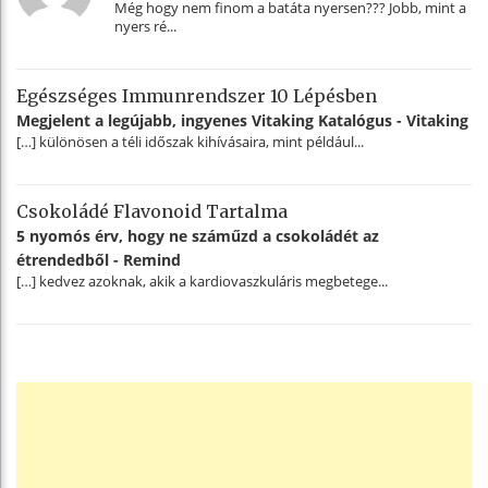
Még hogy nem finom a batáta nyersen??? Jobb, mint a
nyers ré...
Egészséges Immunrendszer 10 Lépésben
Megjelent a legújabb, ingyenes Vitaking Katalógus - Vitaking
[…] különösen a téli időszak kihívásaira, mint például...
Csokoládé Flavonoid Tartalma
5 nyomós érv, hogy ne száműzd a csokoládét az
étrendedből - Remind
[…] kedvez azoknak, akik a kardiovaszkuláris megbetege...