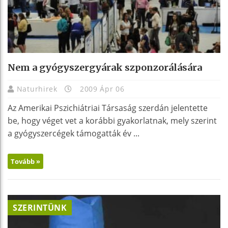
Nem a gyógyszergyárak szponzorálására
Naturhirek
2009 Ápr 06
Az Amerikai Pszichiátriai Társaság szerdán jelentette
be, hogy véget vet a korábbi gyakorlatnak, mely szerint
a gyógyszercégek támogatták év ...
Tovább »
SZERINTÜNK