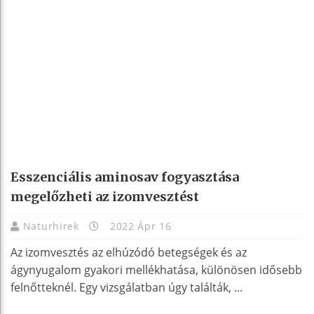
Esszenciális aminosav fogyasztása
megelőzheti az izomvesztést
Naturhirek
2022 Ápr 16
Az izomvesztés az elhúzódó betegségek és az
ágynyugalom gyakori mellékhatása, különösen idősebb
felnőtteknél. Egy vizsgálatban úgy találták, ...