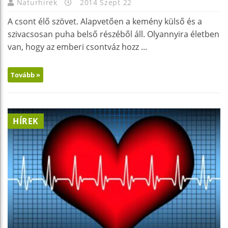
Naturhirek
2014 Szept 22
A csont élő szövet. Alapvetően a kemény külső és a
szivacsosan puha belső részéből áll. Olyannyira életben
van, hogy az emberi csontváz hozz ...
Tovább »
HÍREK