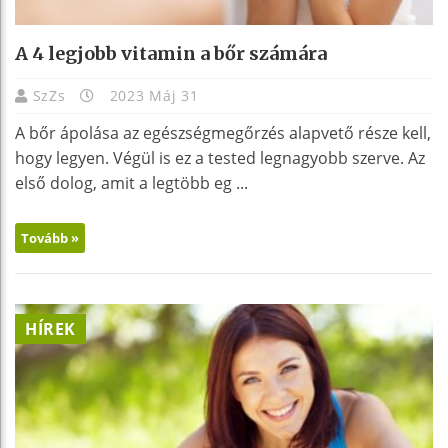
A 4 legjobb vitamin a bőr számára
SzZs
2023 Máj 31
A bőr ápolása az egészségmegőrzés alapvető része kell,
hogy legyen. Végül is ez a tested legnagyobb szerve. Az
első dolog, amit a legtöbb eg ...
Tovább »
HÍREK