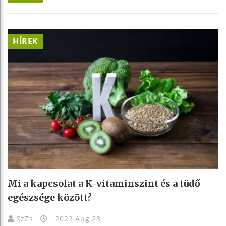
HÍREK
Mi a kapcsolat a K-vitaminszint és a tüdő
egészsége között?
SzZs
2023 Aug 23