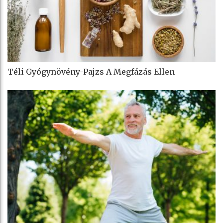
Téli Gyógynövény-Pajzs A Megfázás Ellen