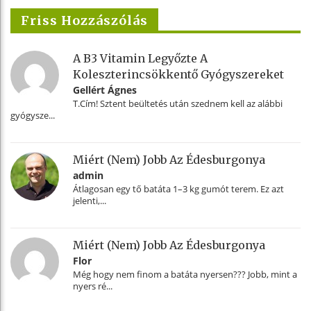
Friss Hozzászólás
A B3 Vitamin Legyőzte A
Koleszterincsökkentő Gyógyszereket
Gellért Ágnes
T.Cím! Sztent beültetés után szednem kell az alábbi
gyógysze...
Miért (nem) Jobb Az Édesburgonya
admin
Átlagosan egy tő batáta 1–3 kg gumót terem. Ez azt
jelenti,...
Miért (nem) Jobb Az Édesburgonya
Flor
Még hogy nem finom a batáta nyersen??? Jobb, mint a
nyers ré...