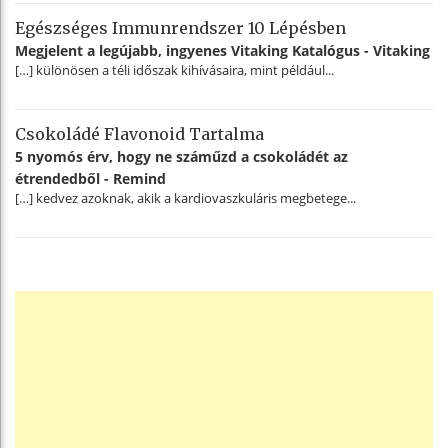
Egészséges Immunrendszer 10 Lépésben
Megjelent a legújabb, ingyenes Vitaking Katalógus - Vitaking
[…] különösen a téli időszak kihívásaira, mint például...
Csokoládé Flavonoid Tartalma
5 nyomós érv, hogy ne száműzd a csokoládét az
étrendedből - Remind
[…] kedvez azoknak, akik a kardiovaszkuláris megbetege...