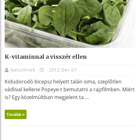
K-vitaminnal a visszér ellen
Naturhirek
2012 Dec 07
Kidudorodó bicepsz helyett talán sima, szeplőtlen
vádlival kellene Popeye-t bemutatni a rajzfilmben. Miért
is? Egy közelmúltban megjelent ta ...
Tovább »