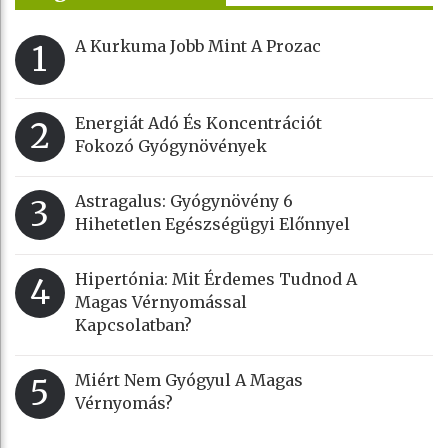
A Kurkuma Jobb Mint A Prozac
1
Energiát Adó És Koncentrációt
2
Fokozó Gyógynövények
Astragalus: Gyógynövény 6
3
Hihetetlen Egészségügyi Előnnyel
Hipertónia: Mit Érdemes Tudnod A
4
Magas Vérnyomással
Kapcsolatban?
Miért Nem Gyógyul A Magas
5
Vérnyomás?