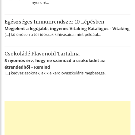
nyers ré...
Egészséges Immunrendszer 10 Lépésben
Megjelent a legújabb, ingyenes Vitaking Katalógus - Vitaking
[…] különösen a téli időszak kihívásaira, mint például...
Csokoládé Flavonoid Tartalma
5 nyomós érv, hogy ne száműzd a csokoládét az
étrendedből - Remind
[…] kedvez azoknak, akik a kardiovaszkuláris megbetege...