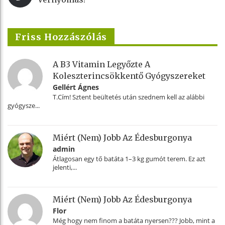
Friss Hozzászólás
A B3 Vitamin Legyőzte A
Koleszterincsökkentő Gyógyszereket
Gellért Ágnes
T.Cím! Sztent beültetés után szednem kell az alábbi
gyógysze...
Miért (nem) Jobb Az Édesburgonya
admin
Átlagosan egy tő batáta 1–3 kg gumót terem. Ez azt
jelenti,...
Miért (nem) Jobb Az Édesburgonya
Flor
Még hogy nem finom a batáta nyersen??? Jobb, mint a