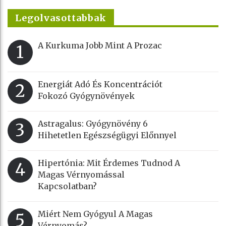
Legolvasottabbak
A Kurkuma Jobb Mint A Prozac
1
Energiát Adó És Koncentrációt
2
Fokozó Gyógynövények
Astragalus: Gyógynövény 6
3
Hihetetlen Egészségügyi Előnnyel
Hipertónia: Mit Érdemes Tudnod A
4
Magas Vérnyomással
Kapcsolatban?
Miért Nem Gyógyul A Magas
5
Vérnyomás?