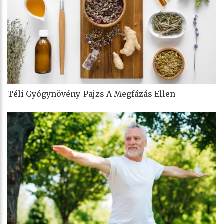
Téli Gyógynövény-Pajzs A Megfázás Ellen