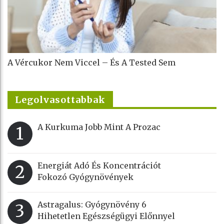
A Vércukor Nem Viccel – És A Tested Sem
Legolvasottabbak
A Kurkuma Jobb Mint A Prozac
1
Energiát Adó És Koncentrációt
2
Fokozó Gyógynövények
Astragalus: Gyógynövény 6
3
Hihetetlen Egészségügyi Előnnyel