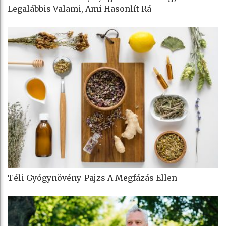
Legalábbis Valami, Ami Hasonlít Rá
Téli Gyógynövény-Pajzs A Megfázás Ellen