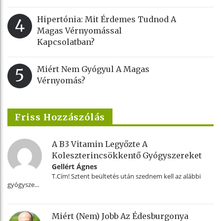
Hipertónia: Mit Érdemes Tudnod A
4
Magas Vérnyomással
Kapcsolatban?
Miért Nem Gyógyul A Magas
5
Vérnyomás?
Friss Hozzászólás
A B3 Vitamin Legyőzte A
Koleszterincsökkentő Gyógyszereket
Gellért Ágnes
T.Cím! Sztent beültetés után szednem kell az alábbi
gyógysze...
Miért (nem) Jobb Az Édesburgonya