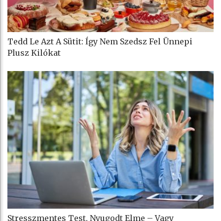
Tedd Le Azt A Sütit: Így Nem Szedsz Fel Ünnepi
Plusz Kilókat
Stresszmentes Test, Nyugodt Elme – Vagy