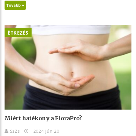
Tovább »
ÉTKEZÉS
Miért hatékony a FloraPro?
SzZs
2024 Jún 20