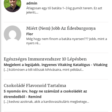
admin
Átlagosan egy tő batáta 1–3 kg gumót terem. Ez azt
jelenti,...
Miért (nem) Jobb Az Édesburgonya
Flor
Még hogy nem finom a batáta nyersen??? Jobb, mint a
nyers ré...
Egészséges Immunrendszer 10 Lépésben
Megjelent a legújabb, ingyenes Vitaking Katalógus - Vitaking
[…] különösen a téli időszak kihívásaira, mint például...
Csokoládé Flavonoid Tartalma
5 nyomós érv, hogy ne száműzd a csokoládét az
étrendedből - Remind
[…] kedvez azoknak, akik a kardiovaszkuláris megbetege...