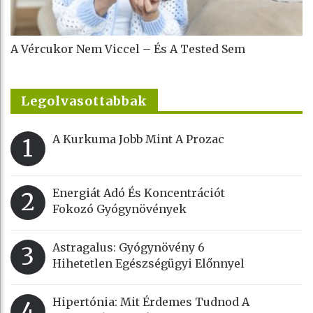
A Vércukor Nem Viccel – És A Tested Sem
Legolvasottabbak
A Kurkuma Jobb Mint A Prozac
1
Energiát Adó És Koncentrációt
2
Fokozó Gyógynövények
Astragalus: Gyógynövény 6
3
Hihetetlen Egészségügyi Előnnyel
Hipertónia: Mit Érdemes Tudnod A
4