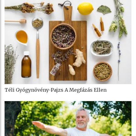
Téli Gyógynövény-Pajzs A Megfázás Ellen