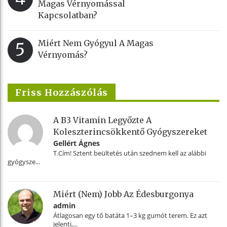
Magas Vérnyomással
Kapcsolatban?
Miért Nem Gyógyul A Magas
5
Vérnyomás?
Friss Hozzászólás
A B3 Vitamin Legyőzte A
Koleszterincsökkentő Gyógyszereket
Gellért Ágnes
T.Cím! Sztent beültetés után szednem kell az alábbi
gyógysze...
Miért (nem) Jobb Az Édesburgonya
admin
Átlagosan egy tő batáta 1–3 kg gumót terem. Ez azt
jelenti,...