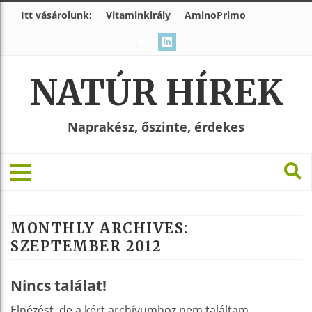
Itt vásárolunk:
Vitaminkirály
AminoPrimo
NATÚR HÍREK
Naprakész, őszinte, érdekes
MONTHLY ARCHIVES:
SZEPTEMBER 2012
Nincs találat!
Elnézést, de a kért archívumhoz nem találtam