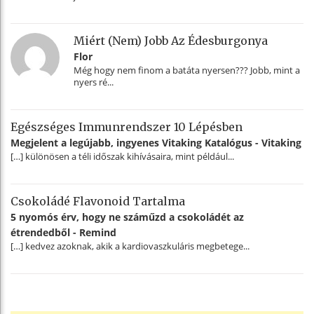
Miért (nem) Jobb Az Édesburgonya
Flor
Még hogy nem finom a batáta nyersen??? Jobb, mint a
nyers ré...
Egészséges Immunrendszer 10 Lépésben
Megjelent a legújabb, ingyenes Vitaking Katalógus - Vitaking
[…] különösen a téli időszak kihívásaira, mint például...
Csokoládé Flavonoid Tartalma
5 nyomós érv, hogy ne száműzd a csokoládét az
étrendedből - Remind
[…] kedvez azoknak, akik a kardiovaszkuláris megbetege...