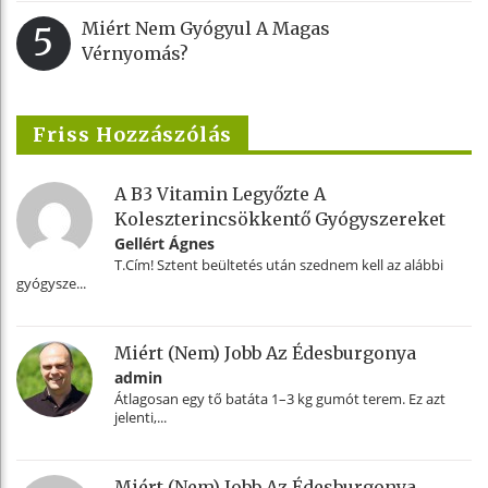
Miért Nem Gyógyul A Magas
5
Vérnyomás?
Friss Hozzászólás
A B3 Vitamin Legyőzte A
Koleszterincsökkentő Gyógyszereket
Gellért Ágnes
T.Cím! Sztent beültetés után szednem kell az alábbi
gyógysze...
Miért (nem) Jobb Az Édesburgonya
admin
Átlagosan egy tő batáta 1–3 kg gumót terem. Ez azt
jelenti,...
Miért (nem) Jobb Az Édesburgonya