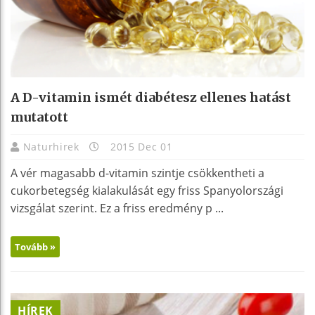
A D-vitamin ismét diabétesz ellenes hatást
mutatott
Naturhirek
2015 Dec 01
A vér magasabb d-vitamin szintje csökkentheti a
cukorbetegség kialakulását egy friss Spanyolországi
vizsgálat szerint. Ez a friss eredmény p ...
Tovább »
HÍREK