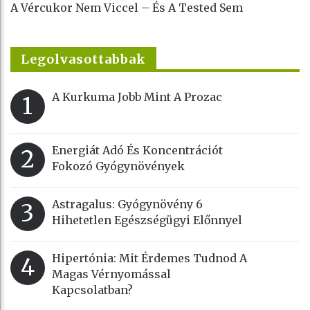
A Vércukor Nem Viccel – És A Tested Sem
Legolvasottabbak
A Kurkuma Jobb Mint A Prozac
1
Energiát Adó És Koncentrációt
2
Fokozó Gyógynövények
Astragalus: Gyógynövény 6
3
Hihetetlen Egészségügyi Előnnyel
Hipertónia: Mit Érdemes Tudnod A
4
Magas Vérnyomással
Kapcsolatban?