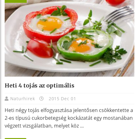
Heti 4 tojás az optimális
Naturhirek
2015 Dec 01
Heti négy tojás elfogyasztása jelentősen csökkentette a
2-es típusú cukorbetegség kockázatát egy mostanában
végzett vizsgálatban, melyet köz ...