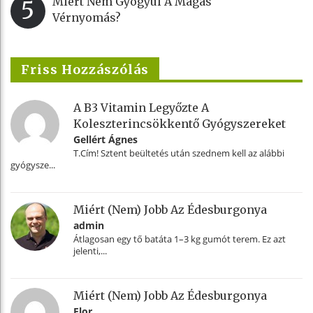
Miért Nem Gyógyul A Magas
5
Vérnyomás?
Friss Hozzászólás
A B3 Vitamin Legyőzte A
Koleszterincsökkentő Gyógyszereket
Gellért Ágnes
T.Cím! Sztent beültetés után szednem kell az alábbi
gyógysze...
Miért (nem) Jobb Az Édesburgonya
admin
Átlagosan egy tő batáta 1–3 kg gumót terem. Ez azt
jelenti,...
Miért (nem) Jobb Az Édesburgonya
Flor