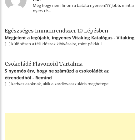
Még hogy nem finom a batáta nyersen??? Jobb, mint a
nyers ré...
Egészséges Immunrendszer 10 Lépésben
Megjelent a legújabb, ingyenes Vitaking Katalógus - Vitaking
[…] különösen a téli időszak kihívásaira, mint például...
Csokoládé Flavonoid Tartalma
5 nyomós érv, hogy ne száműzd a csokoládét az
étrendedből - Remind
[…] kedvez azoknak, akik a kardiovaszkuláris megbetege...