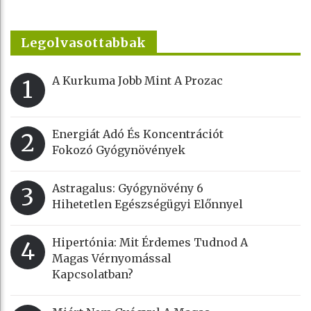
Legolvasottabbak
A Kurkuma Jobb Mint A Prozac
1
Energiát Adó És Koncentrációt
2
Fokozó Gyógynövények
Astragalus: Gyógynövény 6
3
Hihetetlen Egészségügyi Előnnyel
Hipertónia: Mit Érdemes Tudnod A
4
Magas Vérnyomással
Kapcsolatban?