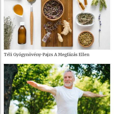
Téli Gyógynövény-Pajzs A Megfázás Ellen