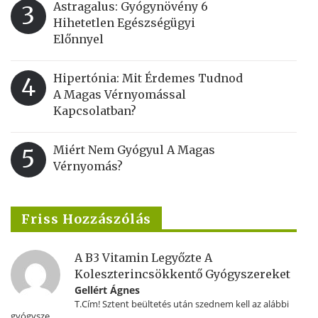
Astragalus: Gyógynövény 6
3
Hihetetlen Egészségügyi
Előnnyel
Hipertónia: Mit Érdemes Tudnod
4
A Magas Vérnyomással
Kapcsolatban?
Miért Nem Gyógyul A Magas
5
Vérnyomás?
Friss Hozzászólás
A B3 Vitamin Legyőzte A
Koleszterincsökkentő Gyógyszereket
Gellért Ágnes
T.Cím! Sztent beültetés után szednem kell az alábbi
gyógysze...