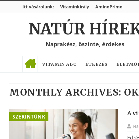
Itt vásárolunk:
Vitaminkirály
AminoPrimo
NATÚR HÍRE
Naprakész, őszinte, érdekes
VITAMIN ABC
ÉTKEZÉS
ÉLETMÓ
MONTHLY ARCHIVES:
OK
A vi
SZERINTÜNK
Na
Edzé