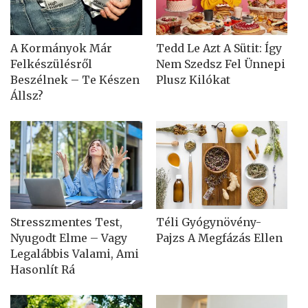
A Kormányok Már
Tedd Le Azt A Sütit: Így
Felkészülésről
Nem Szedsz Fel Ünnepi
Beszélnek – Te Készen
Plusz Kilókat
Állsz?
Stresszmentes Test,
Téli Gyógynövény-
Nyugodt Elme – Vagy
Pajzs A Megfázás Ellen
Legalábbis Valami, Ami
Hasonlít Rá