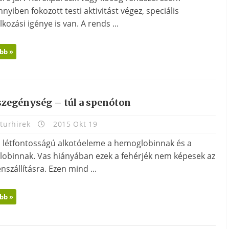
yiben fokozott testi aktivitást végez, speciális
lkozási igénye is van. A rends ...
bb »
szegénység – túl a spenóton
turhirek
2015 Okt 19
s létfontosságú alkotóeleme a hemoglobinnak és a
lobinnak. Vas hiányában ezek a fehérjék nem képesek az
nszállításra. Ezen mind ...
bb »