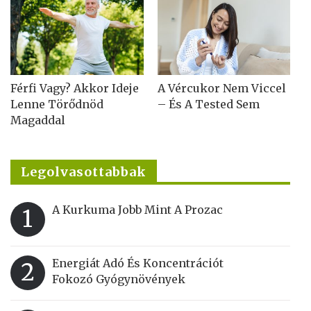
Férfi Vagy? Akkor Ideje
A Vércukor Nem Viccel
Lenne Törődnöd
– És A Tested Sem
Magaddal
Legolvasottabbak
A Kurkuma Jobb Mint A Prozac
1
Energiát Adó És Koncentrációt
2
Fokozó Gyógynövények