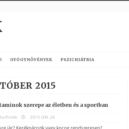
K
D
GYÓGYNÖVÉNYEK
PSZICHIÁTRIA
TÓBER 2015
taminok szerepe az életben és a sportban
turhirek
2015 Okt 26
sre jár? Kerékpározik vagy kocog rendszeresen?