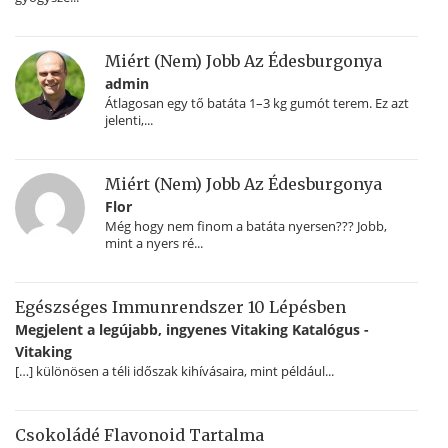
Miért (nem) Jobb Az Édesburgonya
admin
Átlagosan egy tő batáta 1–3 kg gumót terem. Ez azt
jelenti,...
Miért (nem) Jobb Az Édesburgonya
Flor
Még hogy nem finom a batáta nyersen??? Jobb,
mint a nyers ré...
Egészséges Immunrendszer 10 Lépésben
Megjelent a legújabb, ingyenes Vitaking Katalógus -
Vitaking
[…] különösen a téli időszak kihívásaira, mint például...
Csokoládé Flavonoid Tartalma