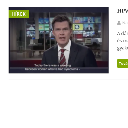
HPV
HÍREK
Na
A dán
és m
gyako
Tová