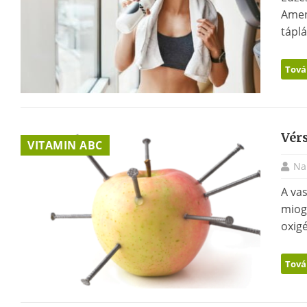
Amenn
táplá
Tová
Vér
VITAMIN ABC
Na
A va
miog
oxigé
Tová