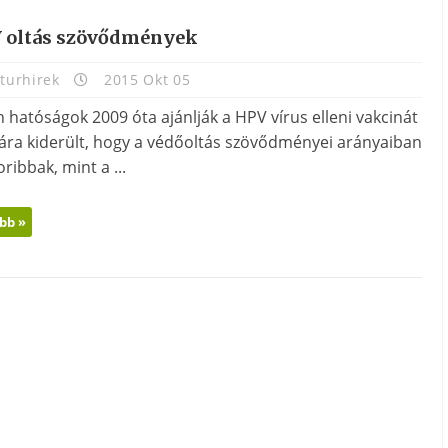
 oltás szövődmények
turhirek
2015 Okt 05
 hatóságok 2009 óta ajánlják a HPV vírus elleni vakcinát
ára kiderült, hogy a védőoltás szövődményei arányaiban
ribbak, mint a ...
bb »