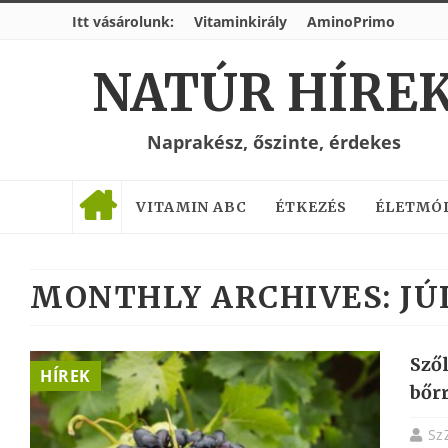
Itt vásárolunk:
Vitaminkirály
AminoPrimo
NATÚR HÍRE
Naprakész, őszinte, érdekes
VITAMIN ABC
ÉTKEZÉS
ÉLETMÓ
MONTHLY ARCHIVES:
JÚ
Szől
HÍREK
bőr
Sz