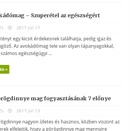
kádómag – Szuperétel az egészségért
Zs
2017 Júl 17
 tényt egy kicsit érdekesnek találhatja, pedig igaz és
űgöző. Az avokádómag tele van olyan tápanyagokkal,
 számos egészségügyi ...
bb »
örögdinnye mag fogyasztásának 7 előnye
Zs
2017 Júl 13
rögdinnye nagyon ízletes és hasznos, közben viszont az
rek elfelejtik, hogy a görögdinnye mag mennyire