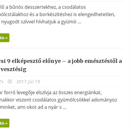
őlő a bűnös desszertekhez, a csodálatos
ölcstálakhoz és a borkészítéshez is elengedhetetlen,
 nyugodt szívvel hívhatjuk a gyümö ...
bb »
csi 9 elképesztő előnye – a jobb emésztéstől a
yvesztésig
Zs
2017 Júl 19
r forró levegője elszívja az összes energiánkat,
nakkor viszont csodálatos gyümölcsökkel adományoz
inket, ami okot ad a nyár s ...
bb »