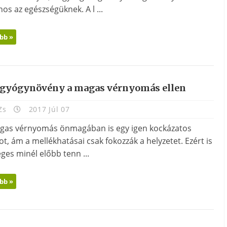
os az egészségüknek. A l ...
bb »
 gyógynövény a magas vérnyomás ellen
Zs
2017 Júl 07
gas vérnyomás önmagában is egy igen kockázatos
ot, ám a mellékhatásai csak fokozzák a helyzetet. Ezért is
ges minél előbb tenn ...
bb »