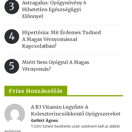
Astragalus: Gyógynövény 6
3
Hihetetlen Egészségügyi
Előnnyel
Hipertónia: Mit Érdemes Tudnod
4
A Magas Vérnyomással
Kapcsolatban?
Miért Nem Gyógyul A Magas
5
Vérnyomás?
Friss Hozzászólás
A B3 Vitamin Legyőzte A
Koleszterincsökkentő Gyógyszereket
Gellért Ágnes
T.Cím! Sztent beültetés után szednem kell az alábbi
gyógysze...