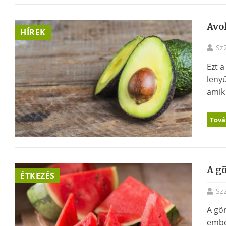
Avo
HÍREK
Sz
Ezt a
leny
amik
Tová
A g
ÉTKEZÉS
Sz
A gö
embe