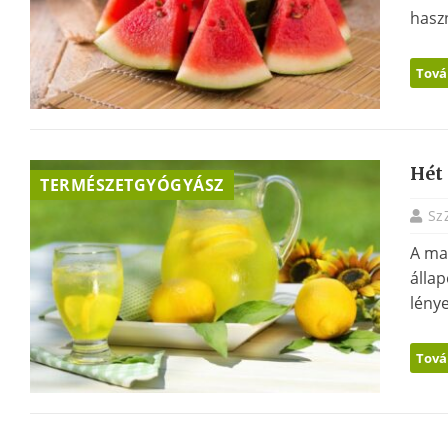
haszn
Tová
Hét
TERMÉSZETGYÓGYÁSZ
Sz
A ma
állap
lénye
Tová