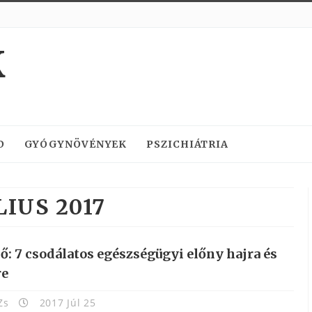
K
D
GYÓGYNÖVÉNYEK
PSZICHIÁTRIA
LIUS 2017
ő: 7 csodálatos egészségügyi előny hajra és
re
Zs
2017 Júl 25