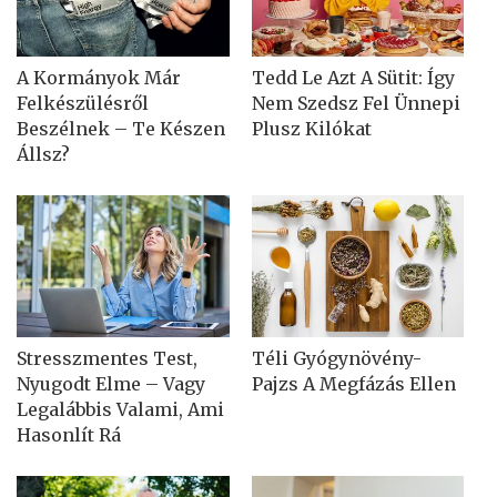
A Kormányok Már
Tedd Le Azt A Sütit: Így
Felkészülésről
Nem Szedsz Fel Ünnepi
Beszélnek – Te Készen
Plusz Kilókat
Állsz?
Stresszmentes Test,
Téli Gyógynövény-
Nyugodt Elme – Vagy
Pajzs A Megfázás Ellen
Legalábbis Valami, Ami
Hasonlít Rá