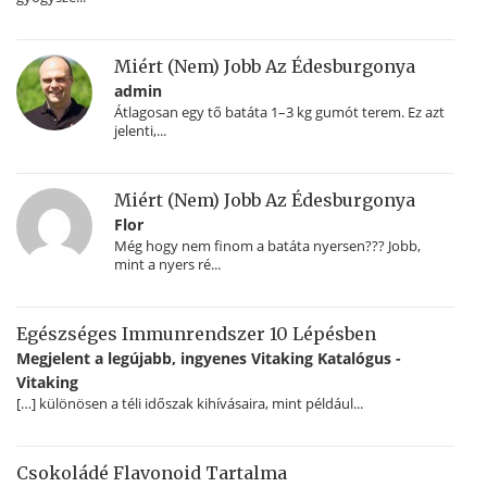
Miért (nem) Jobb Az Édesburgonya
admin
Átlagosan egy tő batáta 1–3 kg gumót terem. Ez azt
jelenti,...
Miért (nem) Jobb Az Édesburgonya
Flor
Még hogy nem finom a batáta nyersen??? Jobb,
mint a nyers ré...
Egészséges Immunrendszer 10 Lépésben
Megjelent a legújabb, ingyenes Vitaking Katalógus -
Vitaking
[…] különösen a téli időszak kihívásaira, mint például...
Csokoládé Flavonoid Tartalma