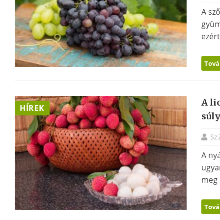
A sz
gyüm
ezért
Tová
A li
HÍREK
súl
Sz
A nyá
ugya
meg m
Tová