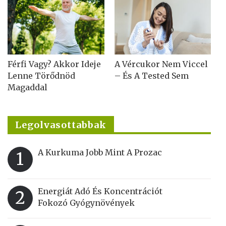
Férfi Vagy? Akkor Ideje
A Vércukor Nem Viccel
Lenne Törődnöd
– És A Tested Sem
Magaddal
Legolvasottabbak
A Kurkuma Jobb Mint A Prozac
1
Energiát Adó És Koncentrációt
2
Fokozó Gyógynövények