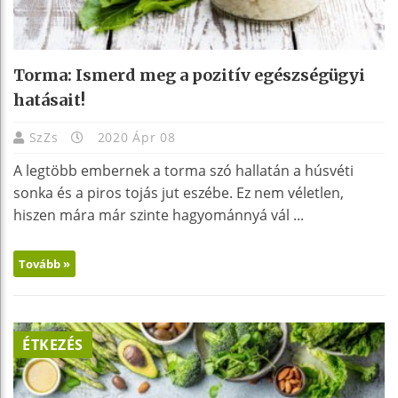
Torma: Ismerd meg a pozitív egészségügyi
hatásait!
SzZs
2020 Ápr 08
A legtöbb embernek a torma szó hallatán a húsvéti
sonka és a piros tojás jut eszébe. Ez nem véletlen,
hiszen mára már szinte hagyománnyá vál ...
Tovább »
ÉTKEZÉS