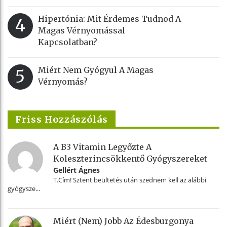
Hipertónia: Mit Érdemes Tudnod A
4
Magas Vérnyomással
Kapcsolatban?
Miért Nem Gyógyul A Magas
5
Vérnyomás?
Friss Hozzászólás
A B3 Vitamin Legyőzte A
Koleszterincsökkentő Gyógyszereket
Gellért Ágnes
T.Cím! Sztent beültetés után szednem kell az alábbi
gyógysze...
Miért (nem) Jobb Az Édesburgonya