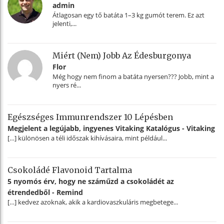
admin
Átlagosan egy tő batáta 1–3 kg gumót terem. Ez azt
jelenti,...
Miért (nem) Jobb Az Édesburgonya
Flor
Még hogy nem finom a batáta nyersen??? Jobb, mint a
nyers ré...
Egészséges Immunrendszer 10 Lépésben
Megjelent a legújabb, ingyenes Vitaking Katalógus - Vitaking
[…] különösen a téli időszak kihívásaira, mint például...
Csokoládé Flavonoid Tartalma
5 nyomós érv, hogy ne száműzd a csokoládét az
étrendedből - Remind
[…] kedvez azoknak, akik a kardiovaszkuláris megbetege...