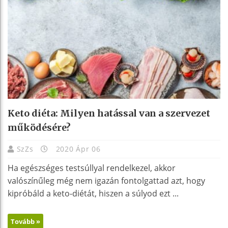
Keto diéta: Milyen hatással van a szervezet
működésére?
SzZs
2020 Ápr 06
Ha egészséges testsúllyal rendelkezel, akkor
valószínűleg még nem igazán fontolgattad azt, hogy
kipróbáld a keto-diétát, hiszen a súlyod ezt ...
Tovább »