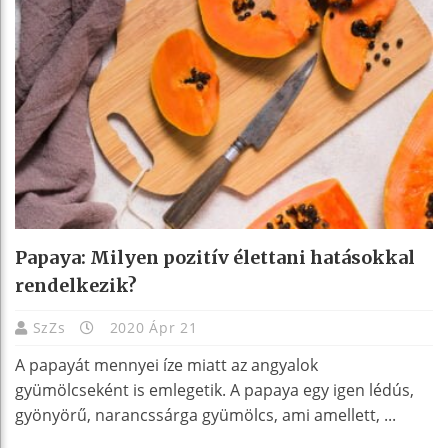
Papaya: Milyen pozitív élettani hatásokkal
rendelkezik?
SzZs
2020 Ápr 21
A papayát mennyei íze miatt az angyalok
gyümölcseként is emlegetik. A papaya egy igen lédús,
gyönyörű, narancssárga gyümölcs, ami amellett, ...