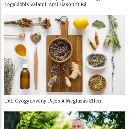
Legalábbis Valami, Ami Hasonlít Rá
Téli Gyógynövény-Pajzs A Megfázás Ellen