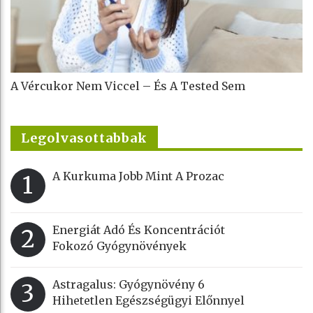
A Vércukor Nem Viccel – És A Tested Sem
Legolvasottabbak
A Kurkuma Jobb Mint A Prozac
1
Energiát Adó És Koncentrációt
2
Fokozó Gyógynövények
Astragalus: Gyógynövény 6
3
Hihetetlen Egészségügyi Előnnyel