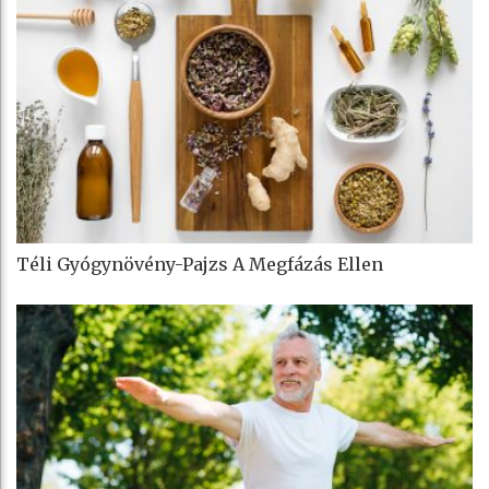
Téli Gyógynövény-Pajzs A Megfázás Ellen