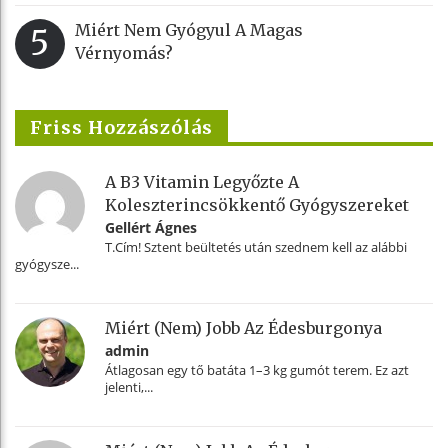
Miért Nem Gyógyul A Magas
5
Vérnyomás?
Friss Hozzászólás
A B3 Vitamin Legyőzte A
Koleszterincsökkentő Gyógyszereket
Gellért Ágnes
T.Cím! Sztent beültetés után szednem kell az alábbi
gyógysze...
Miért (nem) Jobb Az Édesburgonya
admin
Átlagosan egy tő batáta 1–3 kg gumót terem. Ez azt
jelenti,...