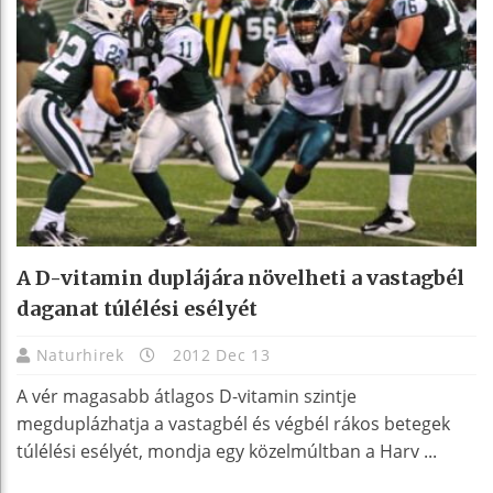
A D-vitamin duplájára növelheti a vastagbél
daganat túlélési esélyét
Naturhirek
2012 Dec 13
A vér magasabb átlagos D-vitamin szintje
megduplázhatja a vastagbél és végbél rákos betegek
túlélési esélyét, mondja egy közelmúltban a Harv ...