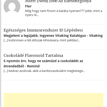
Miért (nem) Jobb Az Édesburgonya
Flor
Még hogy nem finom a batáta nyersen??? Jobb, mint a
nyers ré...
Egészséges Immunrendszer 10 Lépésben
Megjelent a legújabb, ingyenes Vitaking Katalógus - Vitaking
[…] különösen a téli időszak kihívásaira, mint például...
Csokoládé Flavonoid Tartalma
5 nyomós érv, hogy ne száműzd a csokoládét az
étrendedből - Remind
[…] kedvez azoknak, akik a kardiovaszkuláris megbetege...