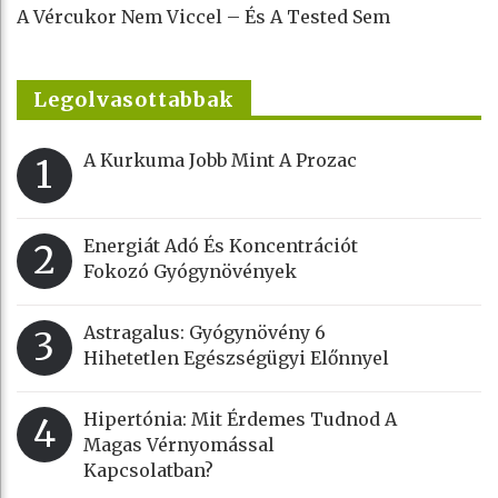
A Vércukor Nem Viccel – És A Tested Sem
Legolvasottabbak
A Kurkuma Jobb Mint A Prozac
1
Energiát Adó És Koncentrációt
2
Fokozó Gyógynövények
Astragalus: Gyógynövény 6
3
Hihetetlen Egészségügyi Előnnyel
Hipertónia: Mit Érdemes Tudnod A
4
Magas Vérnyomással
Kapcsolatban?