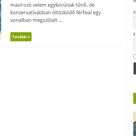
m
masírozó velem egykorúnak tűnő, de
konzervatívabban öltözködő férfival egy
K
vonalban megszólalt ...
E
Tovább »