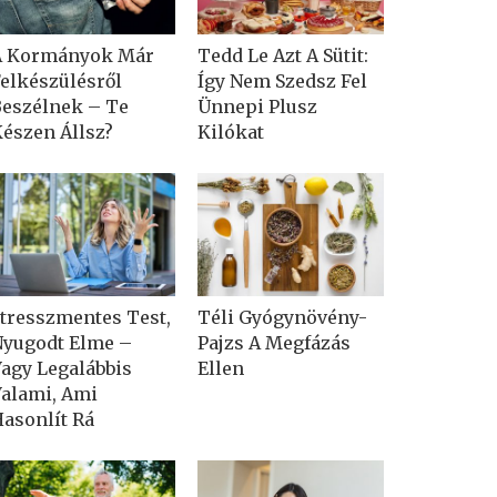
A Kormányok Már
Tedd Le Azt A Sütit:
elkészülésről
Így Nem Szedsz Fel
eszélnek – Te
Ünnepi Plusz
észen Állsz?
Kilókat
tresszmentes Test,
Téli Gyógynövény-
yugodt Elme –
Pajzs A Megfázás
agy Legalábbis
Ellen
alami, Ami
asonlít Rá