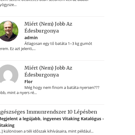
yógysze...
Miért (nem) Jobb Az
Édesburgonya
admin
Átlagosan egy tő batáta 1–3 kg gumót
erem. Ez azt jelenti,...
Miért (nem) Jobb Az
Édesburgonya
Flor
Még hogy nem finom a batáta nyersen???
obb, mint a nyers ré...
gészséges Immunrendszer 10 Lépésben
egjelent a legújabb, ingyenes Vitaking Katalógus -
itaking
…] különösen a téli időszak kihívásaira, mint például...