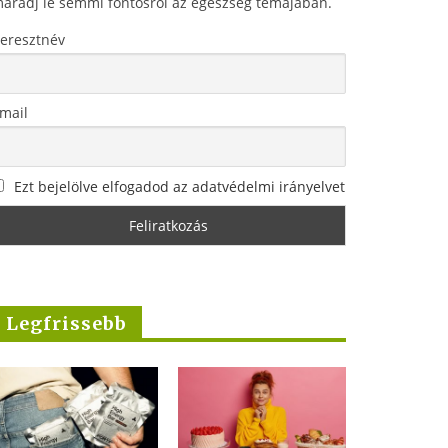
aradj le semmi fontosról az egészség témájában.
eresztnév
mail
Ezt bejelölve elfogadod az adatvédelmi irányelvet
Legfrissebb