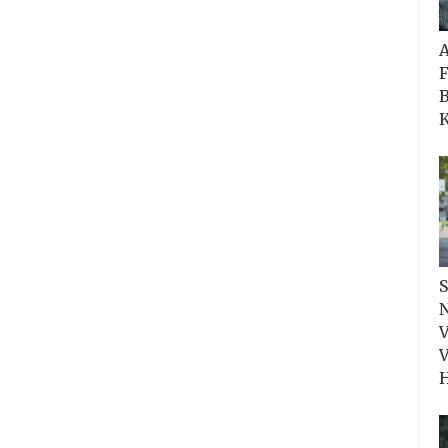
F
B
K
S
N
V
V
H