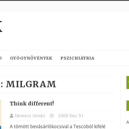
K
D
GYÓGYNÖVÉNYEK
PSZICHIÁTRIA
:
MILGRAM
Think different!
Demecs István
2008 Dec 31
A
A tömött bevásárlókocsival a Tescoból kifelé