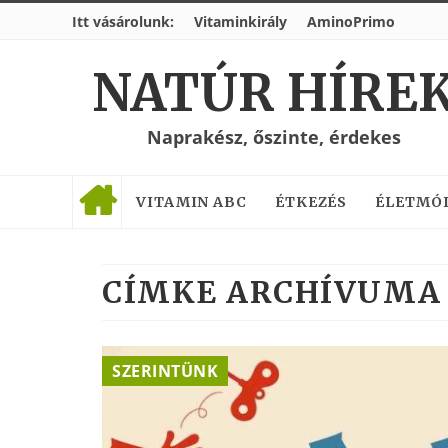
Itt vásárolunk:
Vitaminkirály
AminoPrimo
NATÚR HÍRE
Naprakész, őszinte, érdekes
VITAMIN ABC
ÉTKEZÉS
ÉLETMÓ
CÍMKE ARCHÍVUMA 
SZERINTÜNK