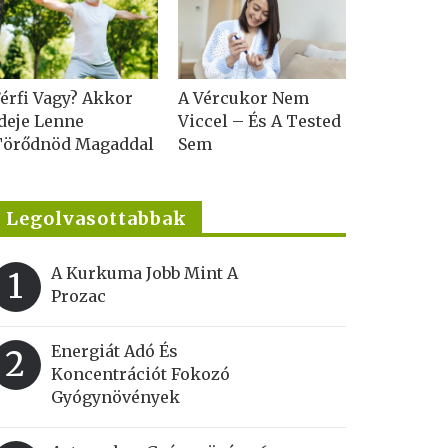
érfi Vagy? Akkor
A Vércukor Nem
deje Lenne
Viccel – És A Tested
Törődnöd Magaddal
Sem
Legolvasottabbak
A Kurkuma Jobb Mint A
1
Prozac
Energiát Adó És
2
Koncentrációt Fokozó
Gyógynövények