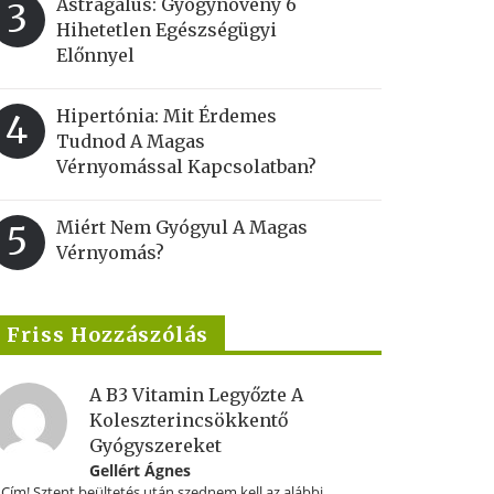
Astragalus: Gyógynövény 6
3
Hihetetlen Egészségügyi
Előnnyel
Hipertónia: Mit Érdemes
4
Tudnod A Magas
Vérnyomással Kapcsolatban?
Miért Nem Gyógyul A Magas
5
Vérnyomás?
Friss Hozzászólás
A B3 Vitamin Legyőzte A
Koleszterincsökkentő
Gyógyszereket
Gellért Ágnes
.Cím! Sztent beültetés után szednem kell az alábbi