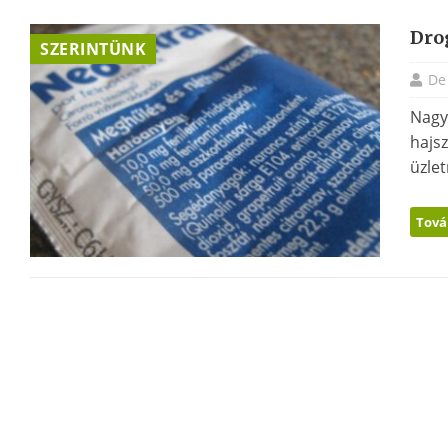
Dro
SZERINTÜNK
De
Nagy
hajs
üzlet
Tová