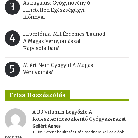
Astragalus: Gyógynövény 6
3
Hihetetlen Egészségügyi
Előnnyel
Hipertónia: Mit Érdemes Tudnod
4
A Magas Vérnyomással
Kapcsolatban?
Miért Nem Gyógyul A Magas
5
Vérnyomás?
Friss Hozzászólás
A B3 Vitamin Legyőzte A
Koleszterincsökkentő Gyógyszereket
Gellért Ágnes
T.Cím! Sztent beültetés után szednem kell az alábbi
gyógysze...