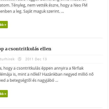
gatom. Tényleg, nem vették észre, hogy a Neo FM
nben a leg. Saját maguk szerint. ...
bb »
pp a csontritkulás ellen
turhirek
2011 Dec 13
, hogy a csontritkulás éppen annyira a férfiak
lémája is, mint a nőké? Hazánkban negyed millió nő
ed a betegségtől és nagyjábó ...
bb »