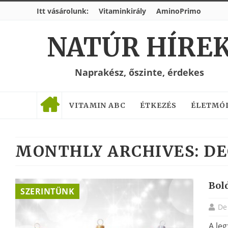
Itt vásárolunk:
Vitaminkirály
AminoPrimo
NATÚR HÍRE
Naprakész, őszinte, érdekes
VITAMIN ABC
ÉTKEZÉS
ÉLETMÓ
MONTHLY ARCHIVES:
DE
Bol
SZERINTÜNK
De
A le