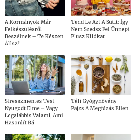
A Kormányok Már
Tedd Le Azt A Sütit: Így
Felkészülésről
Nem Szedsz Fel Ünnepi
Beszélnek – Te Készen
Plusz Kilókat
Állsz?
Stresszmentes Test,
Téli Gyógynövény-
Nyugodt Elme – Vagy
Pajzs A Megfázás Ellen
Legalábbis Valami, Ami
Hasonlít Rá