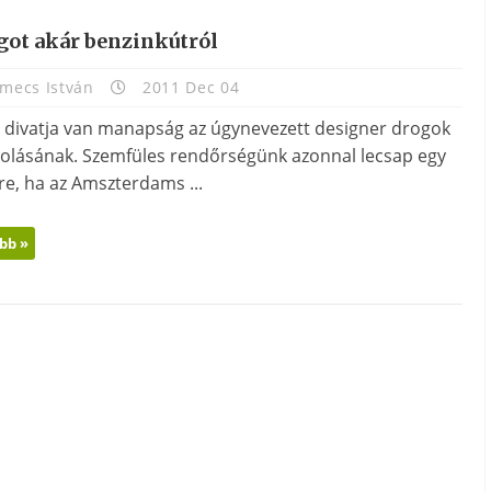
got akár benzinkútról
mecs István
2011 Dec 04
 divatja van manapság az úgynevezett designer drogok
zolásának. Szemfüles rendőrségünk azonnal lecsap egy
re, ha az Amszterdams ...
bb »