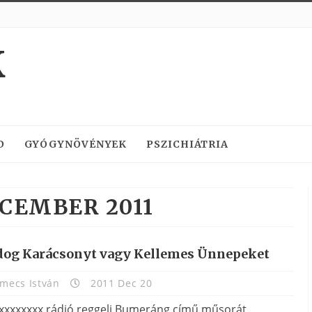
K
D
GYÓGYNÖVÉNYEK
PSZICHIÁTRIA
CEMBER 2011
dog Karácsonyt vagy Kellemes Ünnepeket
mecs István
2011 Dec 20
gxxxxxxxx rádió reggeli Bumeráng című műsorát