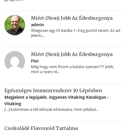
Miért (nem) Jobb Az Édesburgonya
admin
Átlagosan egy tő batáta 1–3 kg gumót terem. Ez azt
jelenti,...
Miért (nem) Jobb Az Édesburgonya
Flor
Még hogy nem finom a batáta nyersen??? Jobb,
mint a nyers ré...
Egészséges Immunrendszer 10 Lépésben
Megjelent a legújabb, ingyenes Vitaking Katalógus -
Vitaking
[…] különösen a téli időszak kihívásaira, mint például...
Csokoládé Flavonoid Tartalma