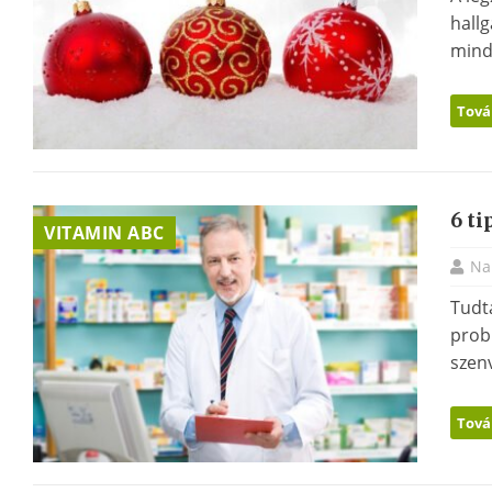
hall
minde
Tová
6 ti
VITAMIN ABC
Na
Tudta
prob
szenv
Tová