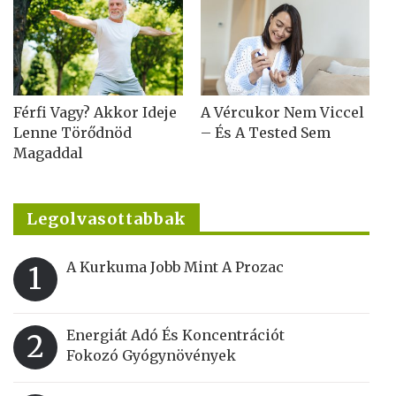
Férfi Vagy? Akkor Ideje
A Vércukor Nem Viccel
Lenne Törődnöd
– És A Tested Sem
Magaddal
Legolvasottabbak
A Kurkuma Jobb Mint A Prozac
1
Energiát Adó És Koncentrációt
2
Fokozó Gyógynövények