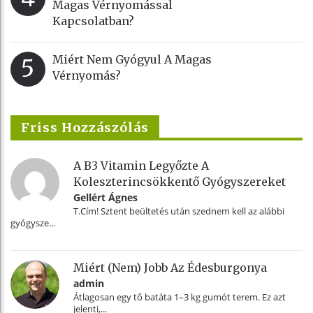
Magas Vérnyomással
Kapcsolatban?
Miért Nem Gyógyul A Magas
5
Vérnyomás?
Friss Hozzászólás
A B3 Vitamin Legyőzte A
Koleszterincsökkentő Gyógyszereket
Gellért Ágnes
T.Cím! Sztent beültetés után szednem kell az alábbi
gyógysze...
Miért (nem) Jobb Az Édesburgonya
admin
Átlagosan egy tő batáta 1–3 kg gumót terem. Ez azt
jelenti,...