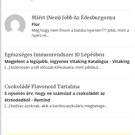
Miért (nem) Jobb Az Édesburgonya
Flor
Még hogy nem finom a batáta nyersen??? Jobb, mint a
nyers ré...
Egészséges Immunrendszer 10 Lépésben
Megjelent a legújabb, ingyenes Vitaking Katalógus - Vitaking
[…] különösen a téli időszak kihívásaira, mint például...
Csokoládé Flavonoid Tartalma
5 nyomós érv, hogy ne száműzd a csokoládét az
étrendedből - Remind
[…] kedvez azoknak, akik a kardiovaszkuláris megbetege...