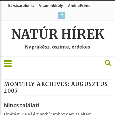
Itt vásárolunk:
Vitaminkirály
AminoPrimo
NATÚR HÍREK
Naprakész, őszinte, érdekes
MONTHLY ARCHIVES:
AUGUSZTUS
2007
Nincs találat!
Elnézést, de a kért archívumhoz nem találtam