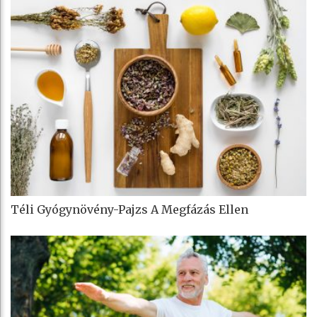
Téli Gyógynövény-Pajzs A Megfázás Ellen