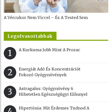
A Vércukor Nem Viccel – És A Tested Sem
Legolvasottabbak
A Kurkuma Jobb Mint A Prozac
1
Energiát Adó És Koncentrációt
2
Fokozó Gyógynövények
Astragalus: Gyógynövény 6
3
Hihetetlen Egészségügyi Előnnyel
Hipertónia: Mit Érdemes Tudnod A
4