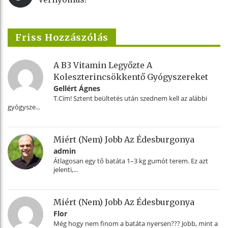
Friss Hozzászólás
A B3 Vitamin Legyőzte A
Koleszterincsökkentő Gyógyszereket
Gellért Ágnes
T.Cím! Sztent beültetés után szednem kell az alábbi
gyógysze...
Miért (nem) Jobb Az Édesburgonya
admin
Átlagosan egy tő batáta 1–3 kg gumót terem. Ez azt
jelenti,...
Miért (nem) Jobb Az Édesburgonya
Flor
Még hogy nem finom a batáta nyersen??? Jobb, mint a