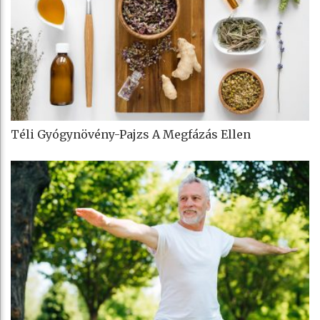
Téli Gyógynövény-Pajzs A Megfázás Ellen