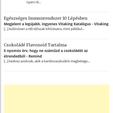
nyers ré...
Egészséges Immunrendszer 10 Lépésben
Megjelent a legújabb, ingyenes Vitaking Katalógus - Vitaking
[…] különösen a téli időszak kihívásaira, mint például...
Csokoládé Flavonoid Tartalma
5 nyomós érv, hogy ne száműzd a csokoládét az
étrendedből - Remind
[…] kedvez azoknak, akik a kardiovaszkuláris megbetege...