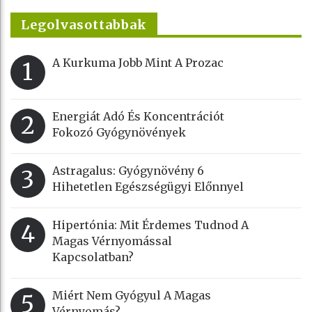
Legolvasottabbak
A Kurkuma Jobb Mint A Prozac
1
Energiát Adó És Koncentrációt
2
Fokozó Gyógynövények
Astragalus: Gyógynövény 6
3
Hihetetlen Egészségügyi Előnnyel
Hipertónia: Mit Érdemes Tudnod A
4
Magas Vérnyomással
Kapcsolatban?
Miért Nem Gyógyul A Magas
5
Vérnyomás?