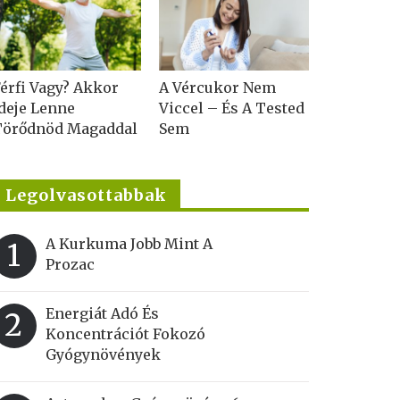
érfi Vagy? Akkor
A Vércukor Nem
deje Lenne
Viccel – És A Tested
Törődnöd Magaddal
Sem
Legolvasottabbak
A Kurkuma Jobb Mint A
1
Prozac
Energiát Adó És
2
Koncentrációt Fokozó
Gyógynövények