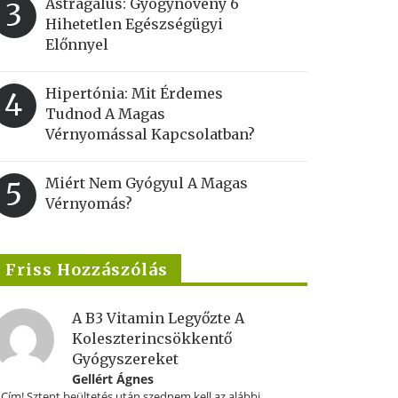
Astragalus: Gyógynövény 6
3
Hihetetlen Egészségügyi
Előnnyel
Hipertónia: Mit Érdemes
4
Tudnod A Magas
Vérnyomással Kapcsolatban?
Miért Nem Gyógyul A Magas
5
Vérnyomás?
Friss Hozzászólás
A B3 Vitamin Legyőzte A
Koleszterincsökkentő
Gyógyszereket
Gellért Ágnes
.Cím! Sztent beültetés után szednem kell az alábbi