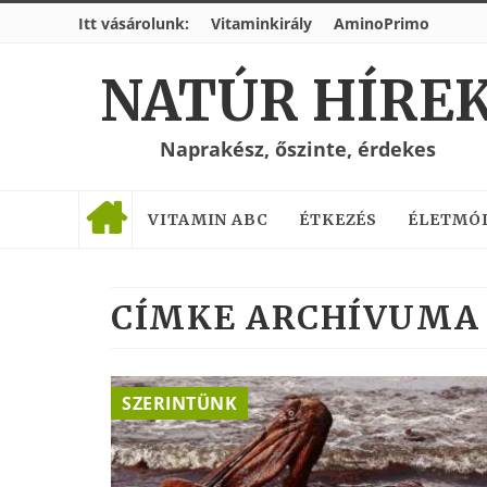
Itt vásárolunk:
Vitaminkirály
AminoPrimo
NATÚR HÍRE
Naprakész, őszinte, érdekes
VITAMIN ABC
ÉTKEZÉS
ÉLETMÓ
CÍMKE ARCHÍVUMA 
SZERINTÜNK