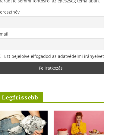
aradj le semmi fontosról az egészség témájában.
eresztnév
mail
Ezt bejelölve elfogadod az adatvédelmi irányelvet
Legfrissebb