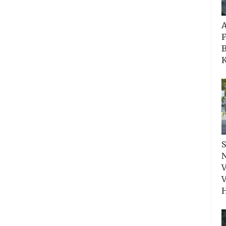
F
B
K
S
N
V
V
H