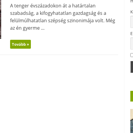
m
A tenger évszázadokon át a határtalan
K
szabadság, a kifogyhatatlan gazdagság és a
felülmúlhatatlan szépség szinonimája volt. Még
az én gyerme ...
E
Tovább »