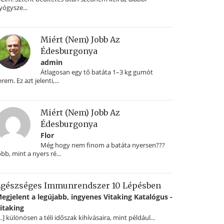
yógysze...
Miért (nem) Jobb Az
Édesburgonya
admin
Átlagosan egy tő batáta 1–3 kg gumót
erem. Ez azt jelenti,...
Miért (nem) Jobb Az
Édesburgonya
Flor
Még hogy nem finom a batáta nyersen???
obb, mint a nyers ré...
gészséges Immunrendszer 10 Lépésben
egjelent a legújabb, ingyenes Vitaking Katalógus -
itaking
…] különösen a téli időszak kihívásaira, mint például...