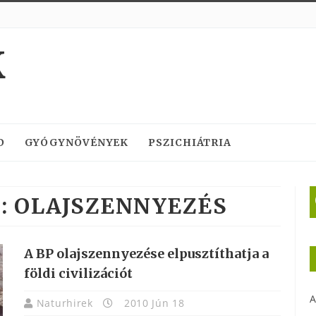
K
D
GYÓGYNÖVÉNYEK
PSZICHIÁTRIA
:
OLAJSZENNYEZÉS
A BP olajszennyezése elpusztíthatja a
földi civilizációt
A
Naturhirek
2010 Jún 18