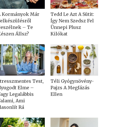
A Kormányok Már
Tedd Le Azt A Sütit:
elkészülésről
Így Nem Szedsz Fel
eszélnek – Te
Ünnepi Plusz
észen Állsz?
Kilókat
tresszmentes Test,
Téli Gyógynövény-
yugodt Elme –
Pajzs A Megfázás
agy Legalábbis
Ellen
alami, Ami
asonlít Rá