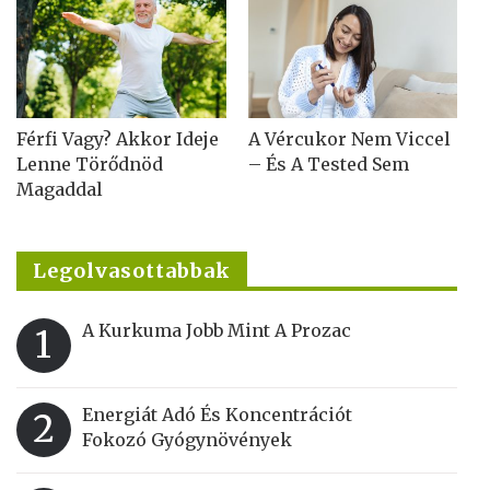
Férfi Vagy? Akkor Ideje
A Vércukor Nem Viccel
Lenne Törődnöd
– És A Tested Sem
Magaddal
Legolvasottabbak
A Kurkuma Jobb Mint A Prozac
1
Energiát Adó És Koncentrációt
2
Fokozó Gyógynövények