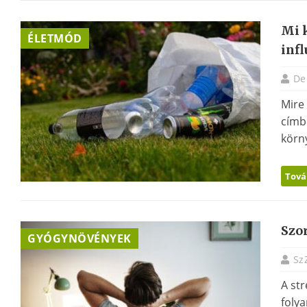
Mi 
ÉLETMÓD
inf
De
Mire 
címbe
körny
Tová
Szo
GYÓGYNÖVÉNYEK
Sz
A st
foly