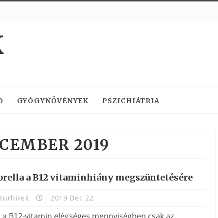
K
D
GYÓGYNÖVÉNYEK
PSZICHIÁTRIA
CEMBER 2019
orella a B12 vitaminhiány megszüntetésére
turhirek
2019 Dec 22
l a B12-vitamin elégséges mennyiségben csak az