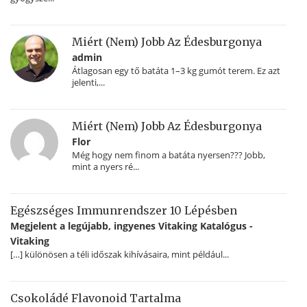
Miért (nem) Jobb Az Édesburgonya
admin
Átlagosan egy tő batáta 1–3 kg gumót terem. Ez azt
jelenti,...
Miért (nem) Jobb Az Édesburgonya
Flor
Még hogy nem finom a batáta nyersen??? Jobb,
mint a nyers ré...
Egészséges Immunrendszer 10 Lépésben
Megjelent a legújabb, ingyenes Vitaking Katalógus -
Vitaking
[…] különösen a téli időszak kihívásaira, mint például...
Csokoládé Flavonoid Tartalma