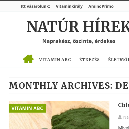
Itt vásárolunk:
Vitaminkirály
AminoPrimo
NATÚR HÍRE
Naprakész, őszinte, érdekes
VITAMIN ABC
ÉTKEZÉS
ÉLETMÓ
MONTHLY ARCHIVES:
DE
Chl
VITAMIN ABC
Na
Mive