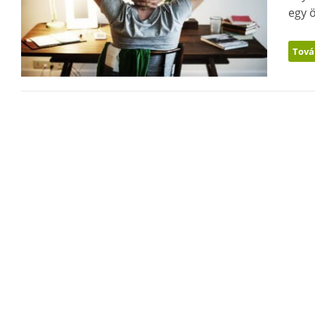
egy ö
Tová