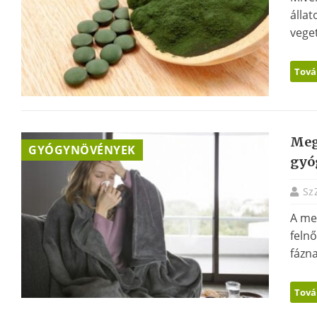
állat
vege
Tová
Meg
GYÓGYNÖVÉNYEK
gyó
Sz
A me
feln
fázna
Tová