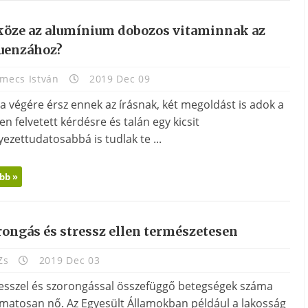
köze az alumínium dobozos vitaminnak az
luenzához?
mecs István
2019 Dec 09
a végére érsz ennek az írásnak, két megoldást is adok a
n felvetett kérdésre és talán egy kicsit
ezettudatosabbá is tudlak te ...
bb »
rongás és stressz ellen természetesen
Zs
2019 Dec 03
resszel és szorongással összefüggő betegségek száma
amatosan nő. Az Egyesült Államokban például a lakosság