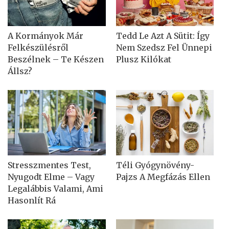
A Kormányok Már
Tedd Le Azt A Sütit: Így
Felkészülésről
Nem Szedsz Fel Ünnepi
Beszélnek – Te Készen
Plusz Kilókat
Állsz?
Stresszmentes Test,
Téli Gyógynövény-
Nyugodt Elme – Vagy
Pajzs A Megfázás Ellen
Legalábbis Valami, Ami
Hasonlít Rá