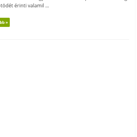
tödét érinti valamil ...
bb »