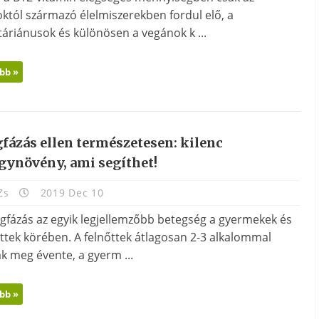
októl származó élelmiszerekben fordul elő, a
táriánusok és különösen a vegánok k ...
bb »
fázás ellen természetesen: kilenc
gynövény, ami segíthet!
Zs
2019 Dec 10
gfázás az egyik legjellemzőbb betegség a gyermekek és
őttek körében. A felnőttek átlagosan 2-3 alkalommal
k meg évente, a gyerm ...
bb »