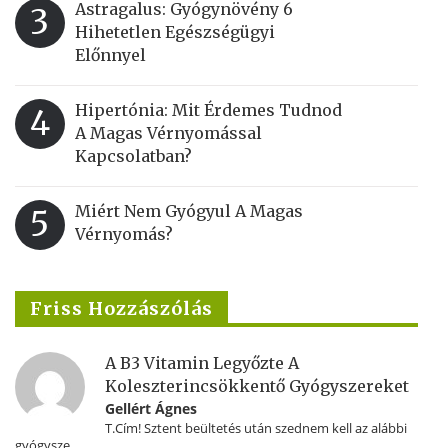
Astragalus: Gyógynövény 6
3
Hihetetlen Egészségügyi
Előnnyel
Hipertónia: Mit Érdemes Tudnod
4
A Magas Vérnyomással
Kapcsolatban?
Miért Nem Gyógyul A Magas
5
Vérnyomás?
Friss Hozzászólás
A B3 Vitamin Legyőzte A
Koleszterincsökkentő Gyógyszereket
Gellért Ágnes
T.Cím! Sztent beültetés után szednem kell az alábbi
gyógysze...