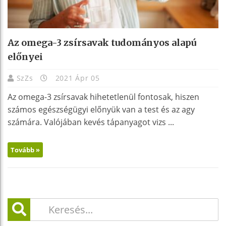
Az omega-3 zsírsavak tudományos alapú
előnyei
SzZs
2021 Ápr 05
Az omega-3 zsírsavak hihetetlenül fontosak, hiszen
számos egészségügyi előnyük van a test és az agy
számára. Valójában kevés tápanyagot vizs ...
Tovább »