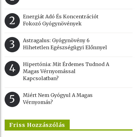
Energiát Adó És Koncentrációt
2
Fokozó Gyógynövények
Astragalus: Gyógynövény 6
3
Hihetetlen Egészségügyi Előnnyel
Hipertónia: Mit Érdemes Tudnod A
4
Magas Vérnyomással
Kapcsolatban?
Miért Nem Gyógyul A Magas
5
Vérnyomás?
Friss Hozzászólás