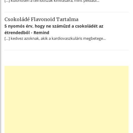
[…] különösen a téli időszak kihívásaira, mint például...
Csokoládé Flavonoid Tartalma
5 nyomós érv, hogy ne száműzd a csokoládét az
étrendedből - Remind
[…] kedvez azoknak, akik a kardiovaszkuláris megbetege...