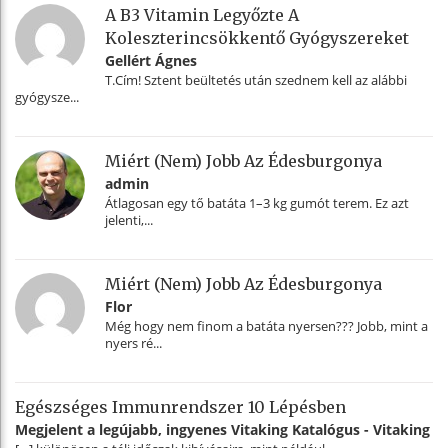
A B3 Vitamin Legyőzte A
Koleszterincsökkentő Gyógyszereket
Gellért Ágnes
T.Cím! Sztent beültetés után szednem kell az alábbi
gyógysze...
Miért (nem) Jobb Az Édesburgonya
admin
Átlagosan egy tő batáta 1–3 kg gumót terem. Ez azt
jelenti,...
Miért (nem) Jobb Az Édesburgonya
Flor
Még hogy nem finom a batáta nyersen??? Jobb, mint a
nyers ré...
Egészséges Immunrendszer 10 Lépésben
Megjelent a legújabb, ingyenes Vitaking Katalógus - Vitaking