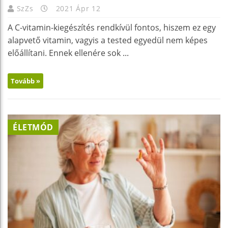
SzZs
2021 Ápr 12
A C-vitamin-kiegészítés rendkívül fontos, hiszem ez egy
alapvető vitamin, vagyis a tested egyedül nem képes
előállítani. Ennek ellenére sok ...
Tovább »
ÉLETMÓD