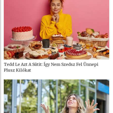
Tedd Le Azt A Sütit: Így Nem Szedsz Fel Ünnepi
Plusz Kilókat