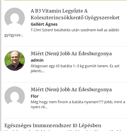
A B3 Vitamin Legyőzte A
Koleszterincsökkentő Gyógyszereket
Gellért Ágnes
T.Cím! Sztent beültetés után szednem kell az alábbi
gyógysze...
Miért (nem) Jobb Az Édesburgonya
admin
Átlagosan egy tő batáta 1–3 kg gumót terem. Ez azt
jelenti,...
Miért (nem) Jobb Az Édesburgonya
Flor
Még hogy nem finom a batáta nyersen??? Jobb, mint a
nyers ré...
Egészséges Immunrendszer 10 Lépésben