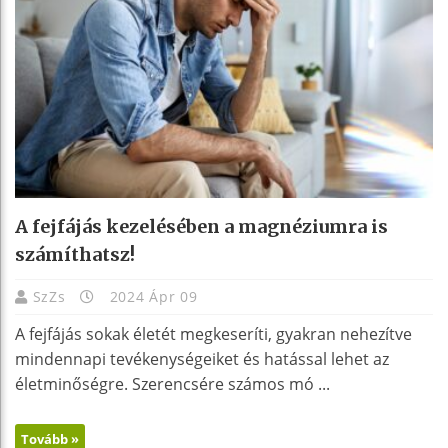
A fejfájás kezelésében a magnéziumra is
számíthatsz!
SzZs
2024 Ápr 09
A fejfájás sokak életét megkeseríti, gyakran nehezítve
mindennapi tevékenységeiket és hatással lehet az
életminőségre. Szerencsére számos mó ...
Tovább »