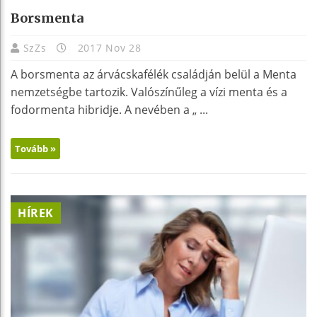
Borsmenta
SzZs
2017 Nov 28
A borsmenta az árvácskafélék családján belül a Menta
nemzetségbe tartozik. Valószínűleg a vízi menta és a
fodormenta hibridje. A nevében a „ ...
Tovább »
HÍREK