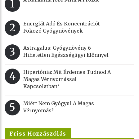
1
Energiát Adó És Koncentrációt
2
Fokozó Gyógynövények
Astragalus: Gyógynövény 6
3
Hihetetlen Egészségügyi Előnnyel
Hipertónia: Mit Érdemes Tudnod A
4
Magas Vérnyomással
Kapcsolatban?
Miért Nem Gyógyul A Magas
5
Vérnyomás?
Friss Hozzászólás