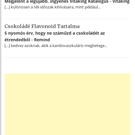
Megjelent a legújabb, ingyenes Vitaking Katalógus - Vitaking
[…] különösen a téli időszak kihívásaira, mint például...
Csokoládé Flavonoid Tartalma
5 nyomós érv, hogy ne száműzd a csokoládét az
étrendedből - Remind
[…] kedvez azoknak, akik a kardiovaszkuláris megbetege...