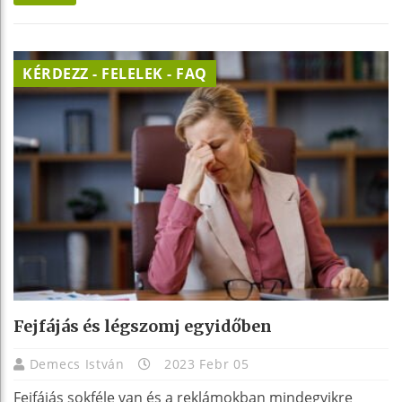
KÉRDEZZ - FELELEK - FAQ
Fejfájás és légszomj egyidőben
Demecs István
2023 Febr 05
Fejfájás sokféle van és a reklámokban mindegyikre