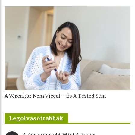
A Vércukor Nem Viccel – És A Tested Sem
Legolvasottabbak
A Kurkuma Jobb Mint A Prozac