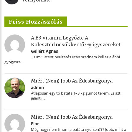
Friss Hozzászólás
A B3 Vitamin Legyőzte A
Koleszterincsökkentő Gyógyszereket
Gellért Ágnes
T.Cím! Sztent beültetés után szednem kell az alábbi
gyógysze...
Miért (nem) Jobb Az Édesburgonya
admin
Átlagosan egy tő batáta 1–3 kg gumót terem. Ez azt
jelenti,...
Miért (nem) Jobb Az Édesburgonya
Flor
Még hogy nem finom a batáta nyersen??? Jobb, mint a