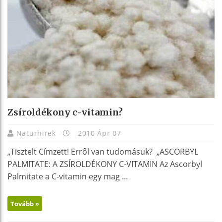
Zsíroldékony c-vitamin?
Naturhirek
2010 Ápr 07
„Tisztelt Címzett! Erről van tudomásuk? „ASCORBYL
PALMITATE: A ZSÍROLDÉKONY C-VITAMIN Az Ascorbyl
Palmitate a C-vitamin egy mag ...
Tovább »