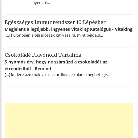
nyers ré...
Egészséges Immunrendszer 10 Lépésben
Megjelent a legújabb, ingyenes Vitaking Katalógus - Vitaking
[…] különösen a téli időszak kihívásaira, mint például...
Csokoládé Flavonoid Tartalma
5 nyomós érv, hogy ne száműzd a csokoládét az
étrendedből - Remind
[…] kedvez azoknak, akik a kardiovaszkuláris megbetege...