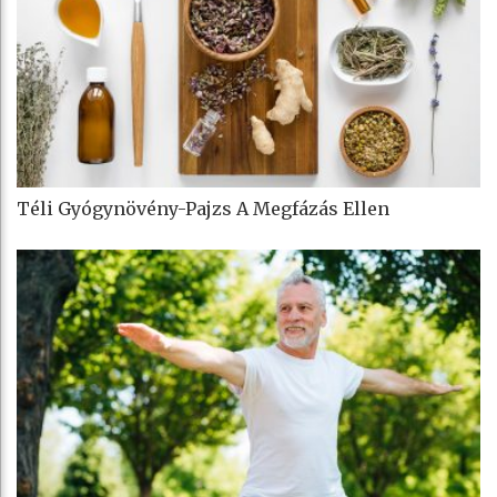
Téli Gyógynövény-Pajzs A Megfázás Ellen