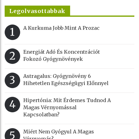
Legolvasottabbak
A Kurkuma Jobb Mint A Prozac
1
Energiát Adó És Koncentrációt
2
Fokozó Gyógynövények
Astragalus: Gyógynövény 6
3
Hihetetlen Egészségügyi Előnnyel
Hipertónia: Mit Érdemes Tudnod A
4
Magas Vérnyomással
Kapcsolatban?
Miért Nem Gyógyul A Magas
5
Vérnyomás?