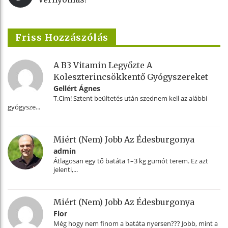
Friss Hozzászólás
A B3 Vitamin Legyőzte A
Koleszterincsökkentő Gyógyszereket
Gellért Ágnes
T.Cím! Sztent beültetés után szednem kell az alábbi
gyógysze...
Miért (nem) Jobb Az Édesburgonya
admin
Átlagosan egy tő batáta 1–3 kg gumót terem. Ez azt
jelenti,...
Miért (nem) Jobb Az Édesburgonya
Flor
Még hogy nem finom a batáta nyersen??? Jobb, mint a