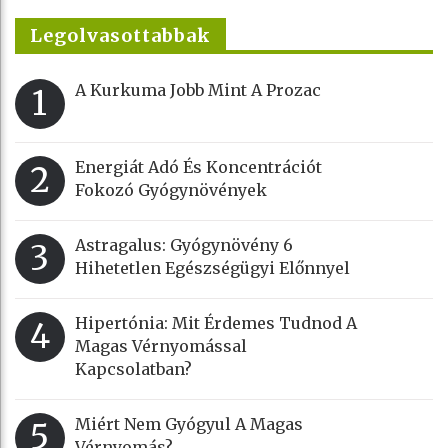
Legolvasottabbak
A Kurkuma Jobb Mint A Prozac
1
Energiát Adó És Koncentrációt
2
Fokozó Gyógynövények
Astragalus: Gyógynövény 6
3
Hihetetlen Egészségügyi Előnnyel
Hipertónia: Mit Érdemes Tudnod A
4
Magas Vérnyomással
Kapcsolatban?
Miért Nem Gyógyul A Magas
5
Vérnyomás?