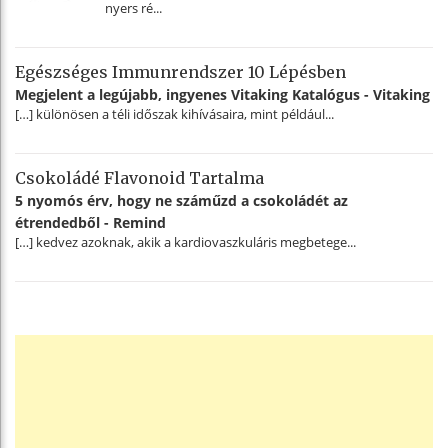
nyers ré...
Egészséges Immunrendszer 10 Lépésben
Megjelent a legújabb, ingyenes Vitaking Katalógus - Vitaking
[…] különösen a téli időszak kihívásaira, mint például...
Csokoládé Flavonoid Tartalma
5 nyomós érv, hogy ne száműzd a csokoládét az
étrendedből - Remind
[…] kedvez azoknak, akik a kardiovaszkuláris megbetege...