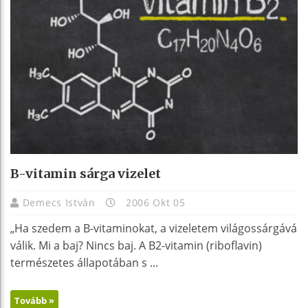
B-vitamin sárga vizelet
Demecs István
2006 Okt 05
„Ha szedem a B-vitaminokat, a vizeletem világossárgává
válik. Mi a baj? Nincs baj. A B2-vitamin (riboflavin)
természetes állapotában s ...
Tovább »