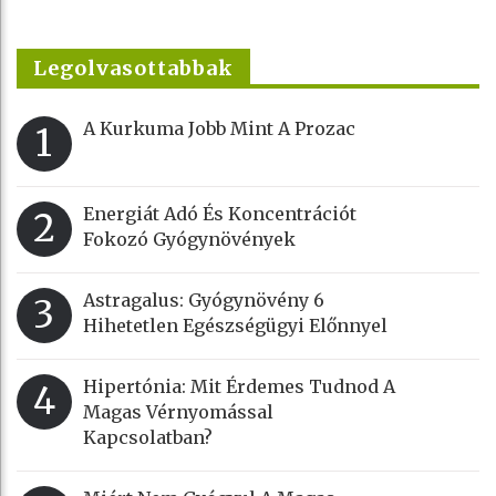
Legolvasottabbak
A Kurkuma Jobb Mint A Prozac
1
Energiát Adó És Koncentrációt
2
Fokozó Gyógynövények
Astragalus: Gyógynövény 6
3
Hihetetlen Egészségügyi Előnnyel
Hipertónia: Mit Érdemes Tudnod A
4
Magas Vérnyomással
Kapcsolatban?