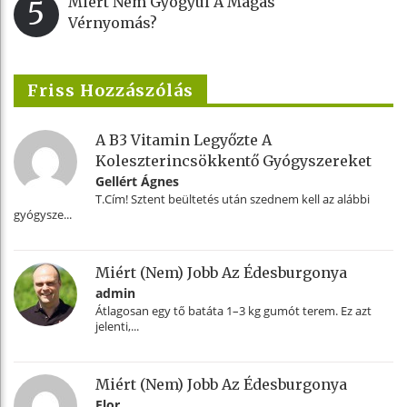
Miért Nem Gyógyul A Magas
5
Vérnyomás?
Friss Hozzászólás
A B3 Vitamin Legyőzte A
Koleszterincsökkentő Gyógyszereket
Gellért Ágnes
T.Cím! Sztent beültetés után szednem kell az alábbi
gyógysze...
Miért (nem) Jobb Az Édesburgonya
admin
Átlagosan egy tő batáta 1–3 kg gumót terem. Ez azt
jelenti,...
Miért (nem) Jobb Az Édesburgonya
Flor