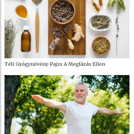
Téli Gyógynövény-Pajzs A Megfázás Ellen