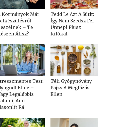
A Kormányok Már
Tedd Le Azt A Sütit:
elkészülésről
Így Nem Szedsz Fel
eszélnek – Te
Ünnepi Plusz
észen Állsz?
Kilókat
tresszmentes Test,
Téli Gyógynövény-
yugodt Elme –
Pajzs A Megfázás
agy Legalábbis
Ellen
alami, Ami
asonlít Rá