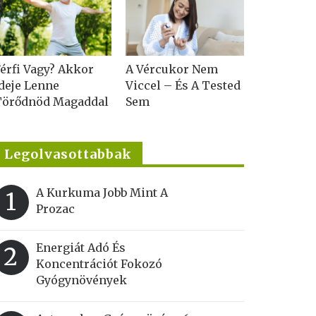
érfi Vagy? Akkor
A Vércukor Nem
deje Lenne
Viccel – És A Tested
Törődnöd Magaddal
Sem
Legolvasottabbak
A Kurkuma Jobb Mint A
1
Prozac
Energiát Adó És
2
Koncentrációt Fokozó
Gyógynövények