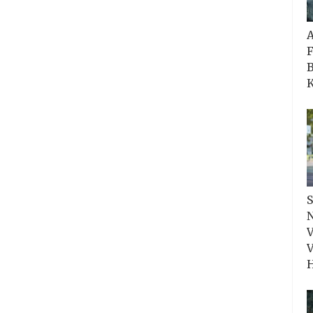
F
B
K
S
N
V
V
H