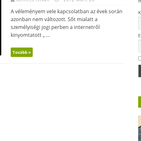
m
A véleményem vele kapcsolatban az évek során
K
azonban nem változott. Sőt mialatt a
személyiségi jogi perben a internetről
kinyomtatott „ ...
E
Tovább »