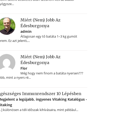
yógysze...
Miért (nem) Jobb Az
Édesburgonya
admin
Átlagosan egy tő batáta 1–3 kg gumót
erem. Ez azt jelenti,...
Miért (nem) Jobb Az
Édesburgonya
Flor
Még hogy nem finom a batáta nyersen???
obb, mint a nyers ré...
gészséges Immunrendszer 10 Lépésben
egjelent a legújabb, ingyenes Vitaking Katalógus -
itaking
…] különösen a téli időszak kihívásaira, mint például...