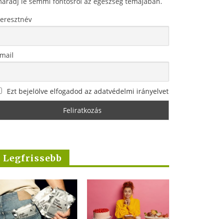
aradj le semmi fontosról az egészség témájában.
eresztnév
mail
Ezt bejelölve elfogadod az adatvédelmi irányelvet
Legfrissebb