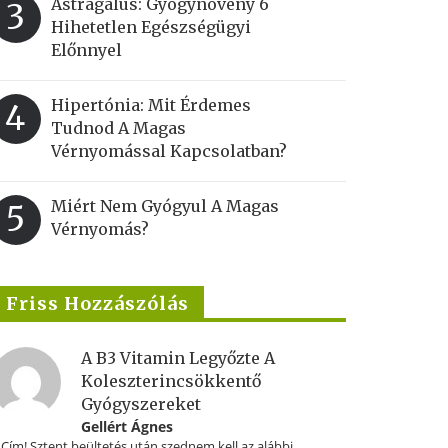
Astragalus: Gyógynövény 6
3
Hihetetlen Egészségügyi
Előnnyel
Hipertónia: Mit Érdemes
4
Tudnod A Magas
Vérnyomással Kapcsolatban?
Miért Nem Gyógyul A Magas
5
Vérnyomás?
Friss Hozzászólás
A B3 Vitamin Legyőzte A
Koleszterincsökkentő
Gyógyszereket
Gellért Ágnes
.Cím! Sztent beültetés után szednem kell az alábbi