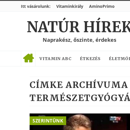
Itt vásárolunk:
Vitaminkirály
AminoPrimo
NATÚR HÍRE
Naprakész, őszinte, érdekes
VITAMIN ABC
ÉTKEZÉS
ÉLETMÓ
CÍMKE ARCHÍVUMA 
TERMÉSZETGYÓGYÁ
SZERINTÜNK