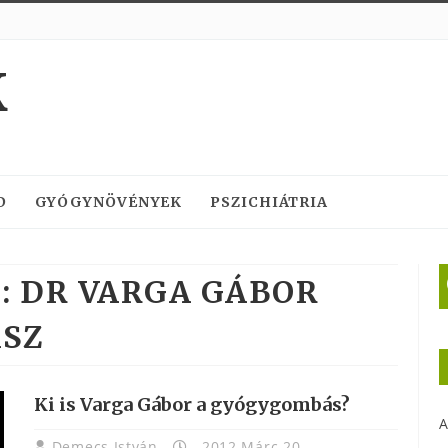
K
D
GYÓGYNÖVÉNYEK
PSZICHIÁTRIA
:
DR VARGA GÁBOR
SZ
Ki is Varga Gábor a gyógygombás?
A
Demecs István
2012 Márc 20