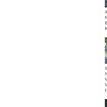
F
B
K
S
N
V
V
H