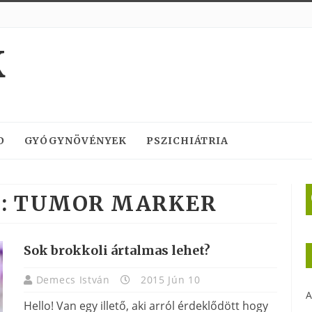
K
D
GYÓGYNÖVÉNYEK
PSZICHIÁTRIA
:
TUMOR MARKER
Sok brokkoli ártalmas lehet?
Demecs István
2015 Jún 10
A
Hello! Van egy illető, aki arról érdeklődött hogy