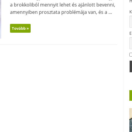
m
a brokkoliból mennyit lehet és ajánlott bevenni,
amennyiben prosztata problémája van, és a ...
K
Tovább »
E