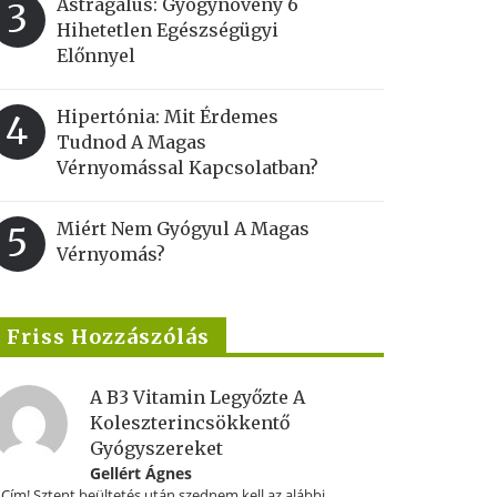
Astragalus: Gyógynövény 6
3
Hihetetlen Egészségügyi
Előnnyel
Hipertónia: Mit Érdemes
4
Tudnod A Magas
Vérnyomással Kapcsolatban?
Miért Nem Gyógyul A Magas
5
Vérnyomás?
Friss Hozzászólás
A B3 Vitamin Legyőzte A
Koleszterincsökkentő
Gyógyszereket
Gellért Ágnes
.Cím! Sztent beültetés után szednem kell az alábbi