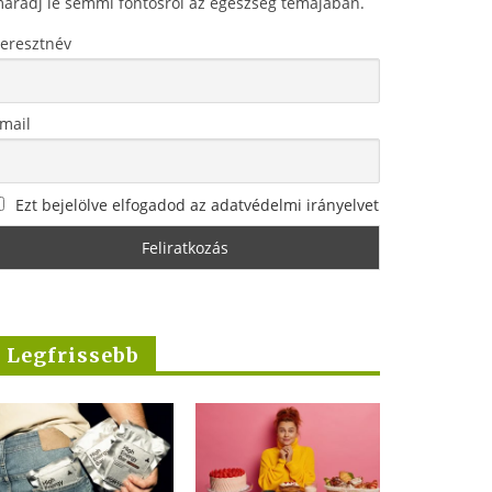
aradj le semmi fontosról az egészség témájában.
eresztnév
mail
Ezt bejelölve elfogadod az adatvédelmi irányelvet
Legfrissebb