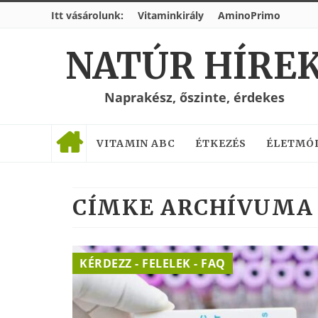
Itt vásárolunk:
Vitaminkirály
AminoPrimo
NATÚR HÍRE
Naprakész, őszinte, érdekes
VITAMIN ABC
ÉTKEZÉS
ÉLETMÓ
CÍMKE ARCHÍVUMA 
KÉRDEZZ - FELELEK - FAQ