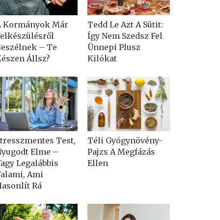
A Kormányok Már
Tedd Le Azt A Sütit:
elkészülésről
Így Nem Szedsz Fel
eszélnek – Te
Ünnepi Plusz
észen Állsz?
Kilókat
tresszmentes Test,
Téli Gyógynövény-
yugodt Elme –
Pajzs A Megfázás
agy Legalábbis
Ellen
alami, Ami
asonlít Rá