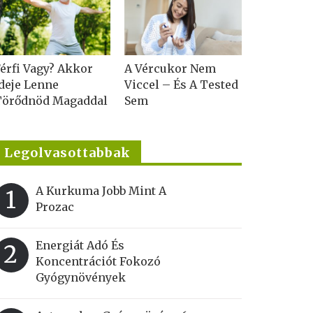
érfi Vagy? Akkor
A Vércukor Nem
deje Lenne
Viccel – És A Tested
Törődnöd Magaddal
Sem
Legolvasottabbak
A Kurkuma Jobb Mint A
1
Prozac
Energiát Adó És
2
Koncentrációt Fokozó
Gyógynövények