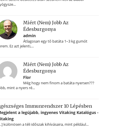
yógysze...
Miért (nem) Jobb Az
Édesburgonya
admin
Átlagosan egy tő batáta 1–3 kg gumót
erem. Ez azt jelenti,...
Miért (nem) Jobb Az
Édesburgonya
Flor
Még hogy nem finom a batáta nyersen???
obb, mint a nyers ré...
gészséges Immunrendszer 10 Lépésben
egjelent a legújabb, ingyenes Vitaking Katalógus -
itaking
…] különösen a téli időszak kihívásaira, mint például...