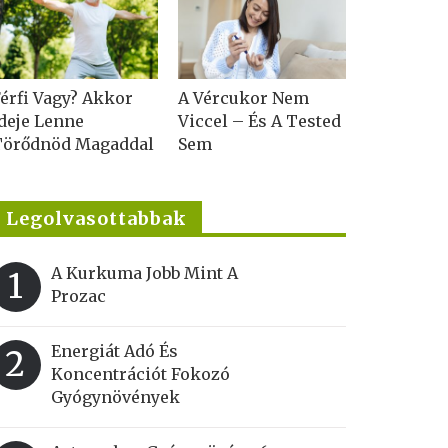
érfi Vagy? Akkor
A Vércukor Nem
deje Lenne
Viccel – És A Tested
Törődnöd Magaddal
Sem
Legolvasottabbak
A Kurkuma Jobb Mint A
1
Prozac
Energiát Adó És
2
Koncentrációt Fokozó
Gyógynövények