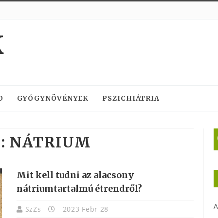
K
D
GYÓGYNÖVÉNYEK
PSZICHIÁTRIA
:
NÁTRIUM
Mit kell tudni az alacsony
nátriumtartalmú étrendről?
A
SzZs
2023 Febr 28