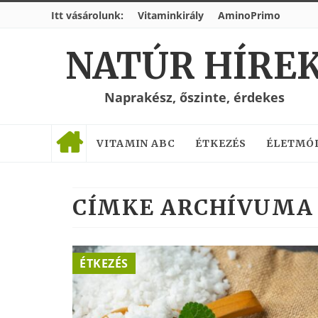
Itt vásárolunk:
Vitaminkirály
AminoPrimo
NATÚR HÍRE
Naprakész, őszinte, érdekes
VITAMIN ABC
ÉTKEZÉS
ÉLETMÓ
CÍMKE ARCHÍVUMA 
ÉTKEZÉS