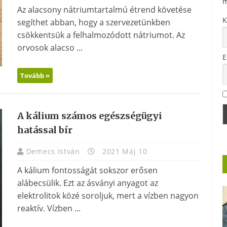
m
Az alacsony nátriumtartalmú étrend követése
K
segíthet abban, hogy a szervezetünkben
csökkentsük a felhalmozódott nátriumot. Az
orvosok alacso ...
E
Tovább »
A kálium számos egészségügyi
hatással bír
Demecs István
2021 Máj 10
A kálium fontosságát sokszor erősen
alábecsülik. Ezt az ásványi anyagot az
elektrolitok közé soroljuk, mert a vízben nagyon
reaktív. Vízben ...