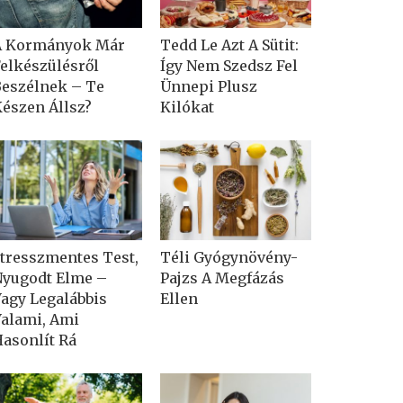
A Kormányok Már
Tedd Le Azt A Sütit:
elkészülésről
Így Nem Szedsz Fel
eszélnek – Te
Ünnepi Plusz
észen Állsz?
Kilókat
tresszmentes Test,
Téli Gyógynövény-
yugodt Elme –
Pajzs A Megfázás
agy Legalábbis
Ellen
alami, Ami
asonlít Rá