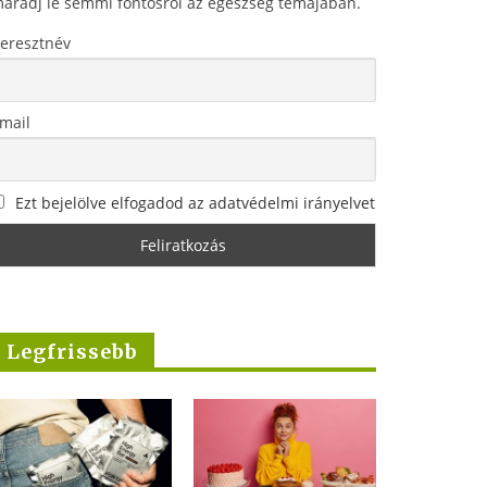
aradj le semmi fontosról az egészség témájában.
eresztnév
mail
Ezt bejelölve elfogadod az adatvédelmi irányelvet
Legfrissebb