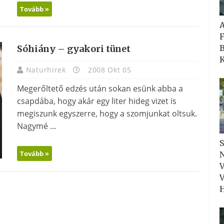
Tovább »
F
B
Sóhiány – gyakori tünet
K
Naturhirek
2008 Okt 05
Megerőltető edzés után sokan esünk abba a
csapdába, hogy akár egy liter hideg vizet is
megiszunk egyszerre, hogy a szomjunkat oltsuk.
Nagymé ...
S
Tovább »
N
V
V
H