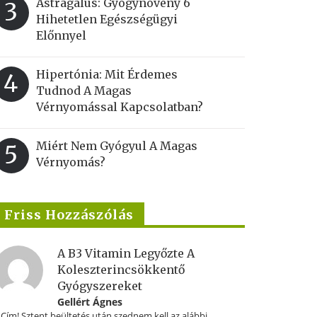
Astragalus: Gyógynövény 6
3
Hihetetlen Egészségügyi
Előnnyel
Hipertónia: Mit Érdemes
4
Tudnod A Magas
Vérnyomással Kapcsolatban?
Miért Nem Gyógyul A Magas
5
Vérnyomás?
Friss Hozzászólás
A B3 Vitamin Legyőzte A
Koleszterincsökkentő
Gyógyszereket
Gellért Ágnes
.Cím! Sztent beültetés után szednem kell az alábbi