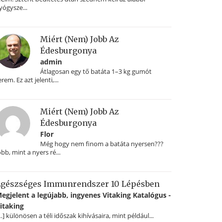
yógysze...
Miért (nem) Jobb Az
Édesburgonya
admin
Átlagosan egy tő batáta 1–3 kg gumót
erem. Ez azt jelenti,...
Miért (nem) Jobb Az
Édesburgonya
Flor
Még hogy nem finom a batáta nyersen???
obb, mint a nyers ré...
gészséges Immunrendszer 10 Lépésben
egjelent a legújabb, ingyenes Vitaking Katalógus -
itaking
…] különösen a téli időszak kihívásaira, mint például...