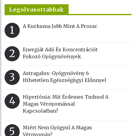
Legolvasottabbak
A Kurkuma Jobb Mint A Prozac
1
Energiát Adó És Koncentrációt
2
Fokozó Gyógynövények
Astragalus: Gyógynövény 6
3
Hihetetlen Egészségügyi Előnnyel
Hipertónia: Mit Érdemes Tudnod A
4
Magas Vérnyomással
Kapcsolatban?
Miért Nem Gyógyul A Magas
5
Vérnyomás?