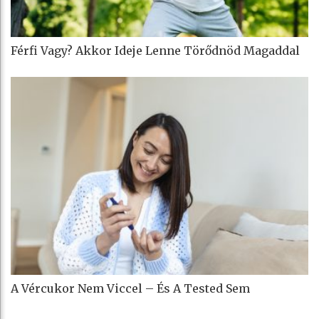
Férfi Vagy? Akkor Ideje Lenne Törődnöd Magaddal
A Vércukor Nem Viccel – És A Tested Sem