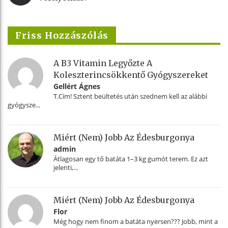
Friss Hozzászólás
A B3 Vitamin Legyőzte A
Koleszterincsökkentő Gyógyszereket
Gellért Ágnes
T.Cím! Sztent beültetés után szednem kell az alábbi
gyógysze...
Miért (nem) Jobb Az Édesburgonya
admin
Átlagosan egy tő batáta 1–3 kg gumót terem. Ez azt
jelenti,...
Miért (nem) Jobb Az Édesburgonya
Flor
Még hogy nem finom a batáta nyersen??? Jobb, mint a