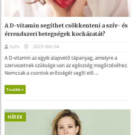
A D-vitamin segíthet csökkenteni a szív- és
érrendszeri betegségek kockázatát?
SzZs
2023 Okt 04
A D-vitamin az egyik alapvető tápanyag, amelyre a
szervezetnek szüksége van az egészség megőrzéséhez.
Nemcsak a csontok erősségét segíti elő ...
Tovább »
HÍREK