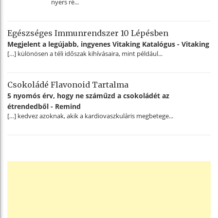
nyers ré...
Egészséges Immunrendszer 10 Lépésben
Megjelent a legújabb, ingyenes Vitaking Katalógus - Vitaking
[…] különösen a téli időszak kihívásaira, mint például...
Csokoládé Flavonoid Tartalma
5 nyomós érv, hogy ne száműzd a csokoládét az
étrendedből - Remind
[…] kedvez azoknak, akik a kardiovaszkuláris megbetege...