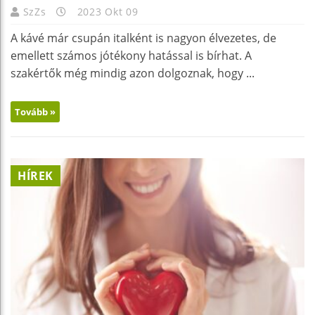
SzZs
2023 Okt 09
A kávé már csupán italként is nagyon élvezetes, de
emellett számos jótékony hatással is bírhat. A
szakértők még mindig azon dolgoznak, hogy ...
Tovább »
HÍREK