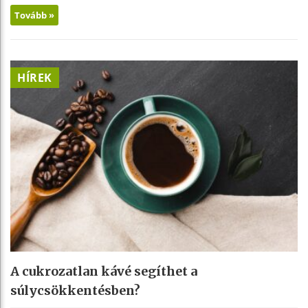
Tovább »
HÍREK
A cukrozatlan kávé segíthet a
súlycsökkentésben?