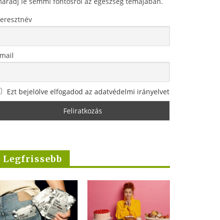
aradj le semmi fontosról az egészség témájában.
eresztnév
mail
Ezt bejelölve elfogadod az adatvédelmi irányelvet
Legfrissebb