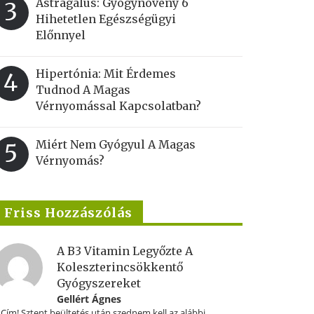
Astragalus: Gyógynövény 6
3
Hihetetlen Egészségügyi
Előnnyel
Hipertónia: Mit Érdemes
4
Tudnod A Magas
Vérnyomással Kapcsolatban?
Miért Nem Gyógyul A Magas
5
Vérnyomás?
Friss Hozzászólás
A B3 Vitamin Legyőzte A
Koleszterincsökkentő
Gyógyszereket
Gellért Ágnes
.Cím! Sztent beültetés után szednem kell az alábbi