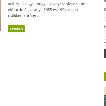
m
arthritis) vagy, ahogy a köznyelv hívja: reuma
előfordulási aránya 1955 és 1994 között
K
csökkenő arány ...
E
Tovább »