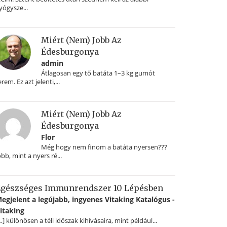
yógysze...
Miért (nem) Jobb Az
Édesburgonya
admin
Átlagosan egy tő batáta 1–3 kg gumót
erem. Ez azt jelenti,...
Miért (nem) Jobb Az
Édesburgonya
Flor
Még hogy nem finom a batáta nyersen???
obb, mint a nyers ré...
gészséges Immunrendszer 10 Lépésben
egjelent a legújabb, ingyenes Vitaking Katalógus -
itaking
…] különösen a téli időszak kihívásaira, mint például...