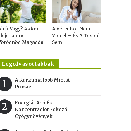
érfi Vagy? Akkor
A Vércukor Nem
deje Lenne
Viccel – És A Tested
Törődnöd Magaddal
Sem
Legolvasottabbak
A Kurkuma Jobb Mint A
1
Prozac
Energiát Adó És
2
Koncentrációt Fokozó
Gyógynövények