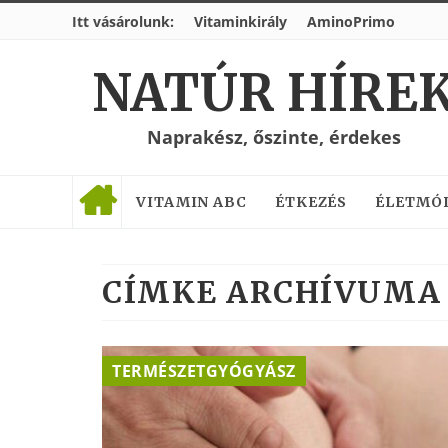
Itt vásárolunk:
Vitaminkirály
AminoPrimo
NATÚR HÍRE
Naprakész, őszinte, érdekes
VITAMIN ABC
ÉTKEZÉS
ÉLETMÓ
CÍMKE ARCHÍVUMA 
TERMÉSZETGYÓGYÁSZ