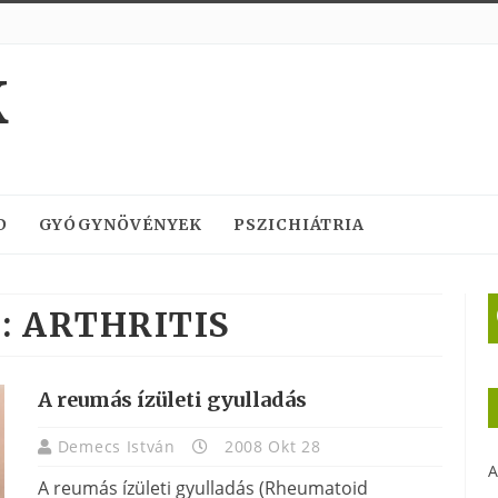
K
D
GYÓGYNÖVÉNYEK
PSZICHIÁTRIA
:
ARTHRITIS
A reumás ízületi gyulladás
Demecs István
2008 Okt 28
A
A reumás ízületi gyulladás (Rheumatoid