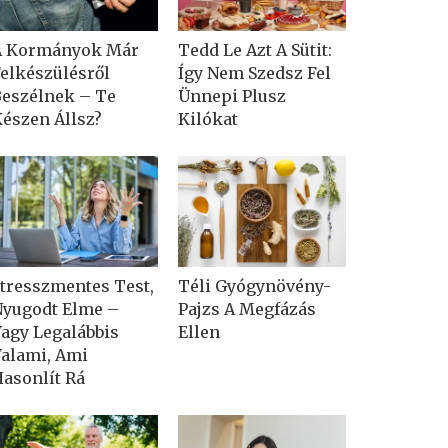
A Kormányok Már
Tedd Le Azt A Sütit:
elkészülésről
Így Nem Szedsz Fel
eszélnek – Te
Ünnepi Plusz
észen Állsz?
Kilókat
tresszmentes Test,
Téli Gyógynövény-
yugodt Elme –
Pajzs A Megfázás
agy Legalábbis
Ellen
alami, Ami
asonlít Rá