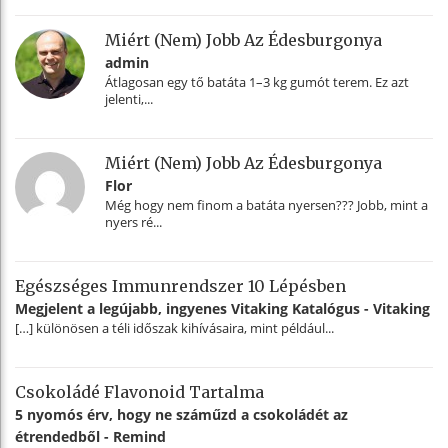
Miért (nem) Jobb Az Édesburgonya
admin
Átlagosan egy tő batáta 1–3 kg gumót terem. Ez azt
jelenti,...
Miért (nem) Jobb Az Édesburgonya
Flor
Még hogy nem finom a batáta nyersen??? Jobb, mint a
nyers ré...
Egészséges Immunrendszer 10 Lépésben
Megjelent a legújabb, ingyenes Vitaking Katalógus - Vitaking
[…] különösen a téli időszak kihívásaira, mint például...
Csokoládé Flavonoid Tartalma
5 nyomós érv, hogy ne száműzd a csokoládét az
étrendedből - Remind