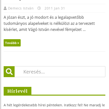
Demecs István
2011 Jan 31
A józan észt, a jó modort és a legalapvetőbb
tudományos alapelveket is nélkülözi az a tervezett
kísérlet, amit Vágó István nevével fémjelzet ...
Tovább »
Hírlevél
A hét legérdekesebb hírei pénteken. Iratkozz fel! Ne maradj le