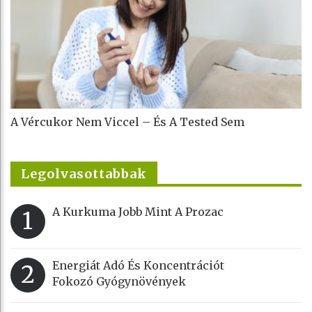
A Vércukor Nem Viccel – És A Tested Sem
Legolvasottabbak
A Kurkuma Jobb Mint A Prozac
1
Energiát Adó És Koncentrációt
2
Fokozó Gyógynövények