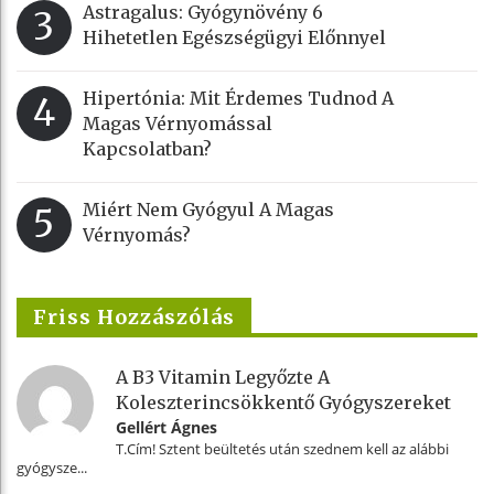
Astragalus: Gyógynövény 6
3
Hihetetlen Egészségügyi Előnnyel
Hipertónia: Mit Érdemes Tudnod A
4
Magas Vérnyomással
Kapcsolatban?
Miért Nem Gyógyul A Magas
5
Vérnyomás?
Friss Hozzászólás
A B3 Vitamin Legyőzte A
Koleszterincsökkentő Gyógyszereket
Gellért Ágnes
T.Cím! Sztent beültetés után szednem kell az alábbi
gyógysze...