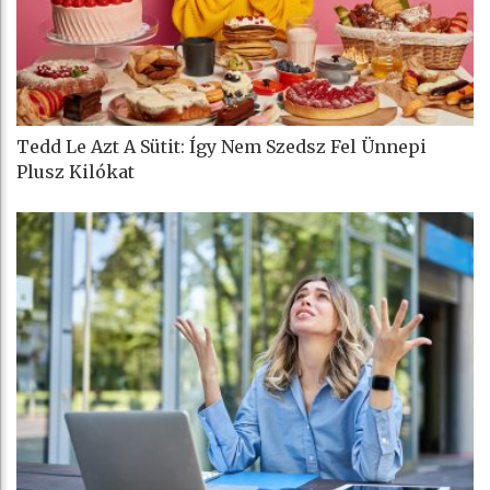
Tedd Le Azt A Sütit: Így Nem Szedsz Fel Ünnepi
Plusz Kilókat