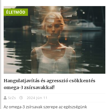
ÉLETMÓD
Hangulatjavítás és agresszió csökkentés
omega-3 zsírsavakkal!
SzZs
2024 Jún 11
Az omega-3 zsírsavak szerepe az egészségünk