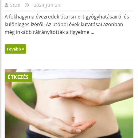
SzZs
2024 Jún 24
A fokhagyma évezredek óta ismert gyógyhatásairól és
különleges ízéről. Az utóbbi évek kutatásai azonban
még inkább ráirányították a figyelme ...
Tovább »
ÉTKEZÉS