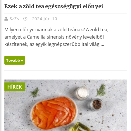
Ezek a zöld tea egészségügyi előnyei
SzZs
2024 Jún 10
Milyen előnyei vannak a zöld teának? A zöld tea,
amelyet a Camellia sinensis növény leveleiből
készítenek, az egyik legnépszerűbb ital világ ...
Tovább »
HÍREK