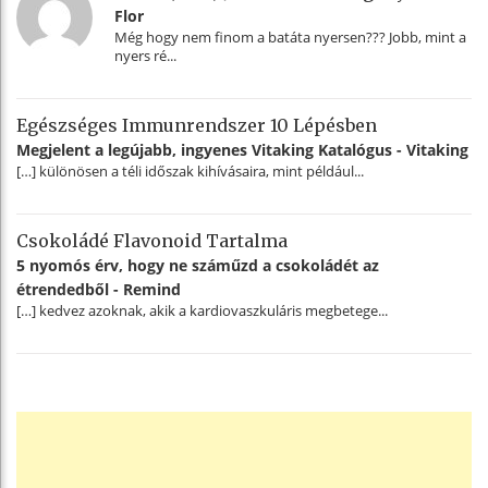
Flor
Még hogy nem finom a batáta nyersen??? Jobb, mint a
nyers ré...
Egészséges Immunrendszer 10 Lépésben
Megjelent a legújabb, ingyenes Vitaking Katalógus - Vitaking
[…] különösen a téli időszak kihívásaira, mint például...
Csokoládé Flavonoid Tartalma
5 nyomós érv, hogy ne száműzd a csokoládét az
étrendedből - Remind
[…] kedvez azoknak, akik a kardiovaszkuláris megbetege...