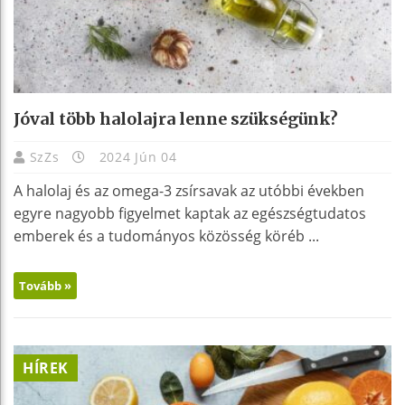
Jóval több halolajra lenne szükségünk?
SzZs
2024 Jún 04
A halolaj és az omega-3 zsírsavak az utóbbi években
egyre nagyobb figyelmet kaptak az egészségtudatos
emberek és a tudományos közösség köréb ...
Tovább »
HÍREK