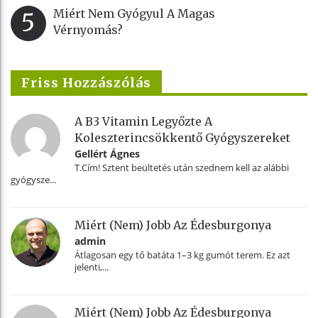
Miért Nem Gyógyul A Magas
5
Vérnyomás?
Friss Hozzászólás
A B3 Vitamin Legyőzte A
Koleszterincsökkentő Gyógyszereket
Gellért Ágnes
T.Cím! Sztent beültetés után szednem kell az alábbi
gyógysze...
Miért (nem) Jobb Az Édesburgonya
admin
Átlagosan egy tő batáta 1–3 kg gumót terem. Ez azt
jelenti,...
Miért (nem) Jobb Az Édesburgonya