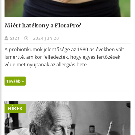
Miért hatékony a FloraPro?
SzZs
2024 Jún 20
A probiotikumok jelentősége az 1980-as években vált
ismertté, amikor felfedezték, hogy egyes fertőzések
védelmet nyújtanak az allergiás bete ...
Tovább »
HÍREK