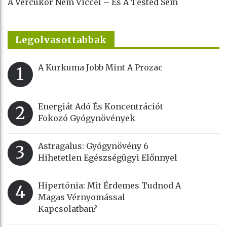
A Vércukor Nem Viccel – És A Tested Sem
Legolvasottabbak
A Kurkuma Jobb Mint A Prozac
1
Energiát Adó És Koncentrációt
2
Fokozó Gyógynövények
Astragalus: Gyógynövény 6
3
Hihetetlen Egészségügyi Előnnyel
Hipertónia: Mit Érdemes Tudnod A
4
Magas Vérnyomással
Kapcsolatban?