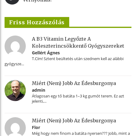
Friss Hozzászólás
A B3 Vitamin Legyőzte A
Koleszterincsökkentő Gyógyszereket
Gellért Ágnes
T.Cím! Sztent beültetés után szednem kell az alábbi
gyógysze...
Miért (nem) Jobb Az Édesburgonya
admin
Átlagosan egy tő batáta 1–3 kg gumót terem. Ez azt
jelenti,...
Miért (nem) Jobb Az Édesburgonya
Flor
Még hogy nem finom a batáta nyersen??? Jobb, mint a