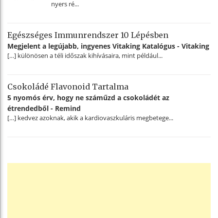
nyers ré...
Egészséges Immunrendszer 10 Lépésben
Megjelent a legújabb, ingyenes Vitaking Katalógus - Vitaking
[…] különösen a téli időszak kihívásaira, mint például...
Csokoládé Flavonoid Tartalma
5 nyomós érv, hogy ne száműzd a csokoládét az
étrendedből - Remind
[…] kedvez azoknak, akik a kardiovaszkuláris megbetege...