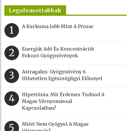
Legolvasottabbak
A Kurkuma Jobb Mint A Prozac
1
Energiát Adó És Koncentrációt
2
Fokozó Gyógynövények
Astragalus: Gyógynövény 6
3
Hihetetlen Egészségügyi Előnnyel
Hipertónia: Mit Érdemes Tudnod A
4
Magas Vérnyomással
Kapcsolatban?
Miért Nem Gyógyul A Magas
5
Vérnyomás?