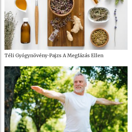
Téli Gyógynövény-Pajzs A Megfázás Ellen