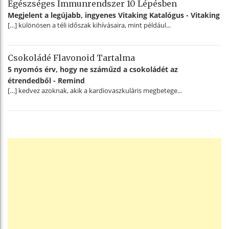
Egészséges Immunrendszer 10 Lépésben
Megjelent a legújabb, ingyenes Vitaking Katalógus - Vitaking
[…] különösen a téli időszak kihívásaira, mint például...
Csokoládé Flavonoid Tartalma
5 nyomós érv, hogy ne száműzd a csokoládét az
étrendedből - Remind
[…] kedvez azoknak, akik a kardiovaszkuláris megbetege...