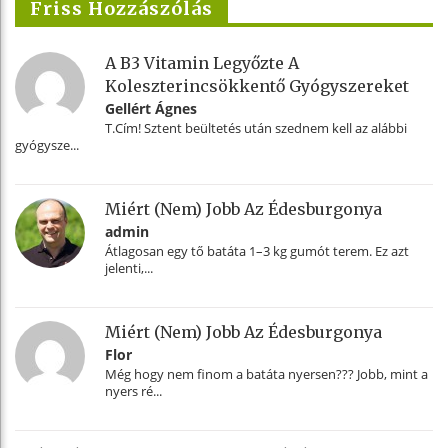
Friss Hozzászólás
A B3 Vitamin Legyőzte A
Koleszterincsökkentő Gyógyszereket
Gellért Ágnes
T.Cím! Sztent beültetés után szednem kell az alábbi
gyógysze...
Miért (nem) Jobb Az Édesburgonya
admin
Átlagosan egy tő batáta 1–3 kg gumót terem. Ez azt
jelenti,...
Miért (nem) Jobb Az Édesburgonya
Flor
Még hogy nem finom a batáta nyersen??? Jobb, mint a
nyers ré...