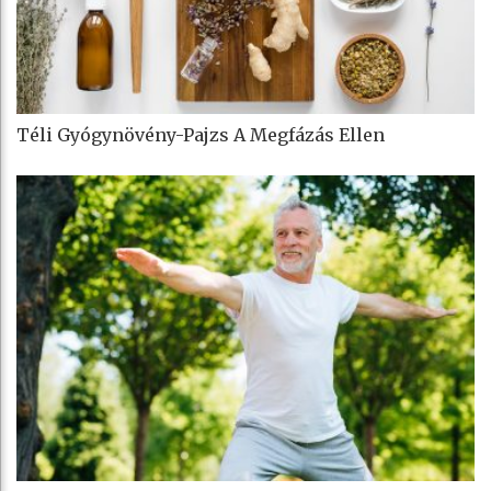
Téli Gyógynövény-Pajzs A Megfázás Ellen