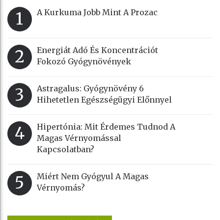
A Kurkuma Jobb Mint A Prozac
1
Energiát Adó És Koncentrációt
2
Fokozó Gyógynövények
Astragalus: Gyógynövény 6
3
Hihetetlen Egészségügyi Előnnyel
Hipertónia: Mit Érdemes Tudnod A
4
Magas Vérnyomással
Kapcsolatban?
Miért Nem Gyógyul A Magas
5
Vérnyomás?