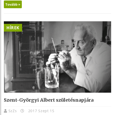
Tovább »
HÍREK
Szent-Györgyi Albert születésnapjára
SzZs
2017 Szept 15