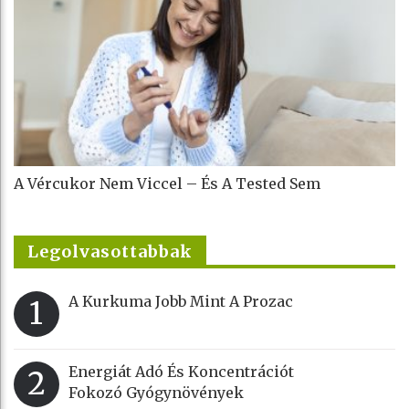
A Vércukor Nem Viccel – És A Tested Sem
Legolvasottabbak
A Kurkuma Jobb Mint A Prozac
1
Energiát Adó És Koncentrációt
2
Fokozó Gyógynövények