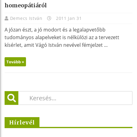
homeopátiáról
Demecs István
2011 Jan 31
A józan észt, a jó modort és a legalapvetőbb
tudományos alapelveket is nélkülözi az a tervezett
kísérlet, amit Vágó István nevével fémjelzet ...
Tovább »
Hírlevél