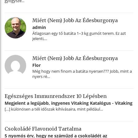
gyógysze...
Miért (nem) Jobb Az Édesburgonya
admin
Átlagosan egy tő batáta 1–3 kg gumót terem. Ez azt
jelenti,...
Miért (nem) Jobb Az Édesburgonya
Flor
Még hogy nem finom a batáta nyersen??? Jobb, mint a
nyers ré...
Egészséges Immunrendszer 10 Lépésben
Megjelent a legújabb, ingyenes Vitaking Katalógus - Vitaking
[…] különösen a téli időszak kihívásaira, mint például...
Csokoládé Flavonoid Tartalma
5 nyomós érv, hogy ne száműzd a csokoládét az