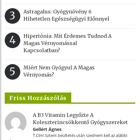
Astragalus: Gyógynövény 6
3
Hihetetlen Egészségügyi Előnnyel
Hipertónia: Mit Érdemes Tudnod A
4
Magas Vérnyomással
Kapcsolatban?
Miért Nem Gyógyul A Magas
5
Vérnyomás?
Friss Hozzászólás
A B3 Vitamin Legyőzte A
Koleszterincsökkentő Gyógyszereket
Gellért Ágnes
T.Cím! Sztent beültetés után szednem kell az alábbi