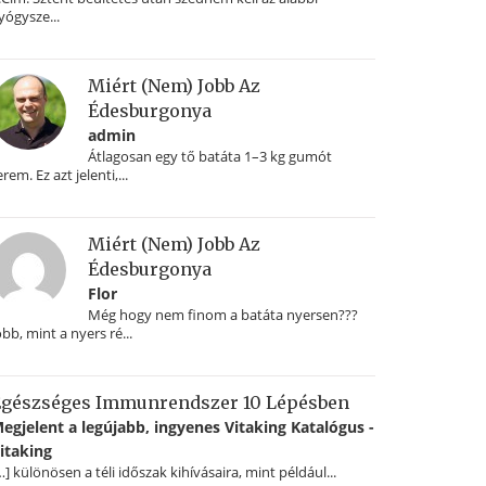
yógysze...
Miért (nem) Jobb Az
Édesburgonya
admin
Átlagosan egy tő batáta 1–3 kg gumót
erem. Ez azt jelenti,...
Miért (nem) Jobb Az
Édesburgonya
Flor
Még hogy nem finom a batáta nyersen???
obb, mint a nyers ré...
gészséges Immunrendszer 10 Lépésben
egjelent a legújabb, ingyenes Vitaking Katalógus -
itaking
…] különösen a téli időszak kihívásaira, mint például...