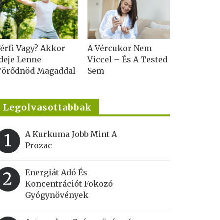
érfi Vagy? Akkor
A Vércukor Nem
deje Lenne
Viccel – És A Tested
Törődnöd Magaddal
Sem
Legolvasottabbak
A Kurkuma Jobb Mint A
1
Prozac
Energiát Adó És
2
Koncentrációt Fokozó
Gyógynövények