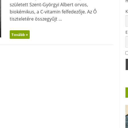
m
született Szent-Györgyi Albert orvos,
biokémikus, a C-vitamin felfedezője. Az Ő
K
tiszteletére összegyűjt ...
E
Tovább »