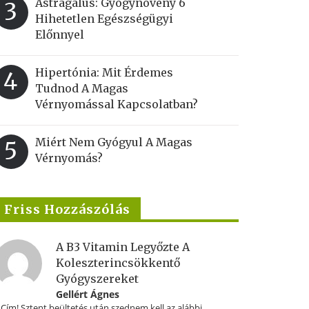
Astragalus: Gyógynövény 6
3
Hihetetlen Egészségügyi
Előnnyel
Hipertónia: Mit Érdemes
4
Tudnod A Magas
Vérnyomással Kapcsolatban?
Miért Nem Gyógyul A Magas
5
Vérnyomás?
Friss Hozzászólás
A B3 Vitamin Legyőzte A
Koleszterincsökkentő
Gyógyszereket
Gellért Ágnes
.Cím! Sztent beültetés után szednem kell az alábbi