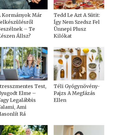
A Kormányok Már
Tedd Le Azt A Sütit:
elkészülésről
Így Nem Szedsz Fel
eszélnek – Te
Ünnepi Plusz
észen Állsz?
Kilókat
tresszmentes Test,
Téli Gyógynövény-
yugodt Elme –
Pajzs A Megfázás
agy Legalábbis
Ellen
alami, Ami
asonlít Rá