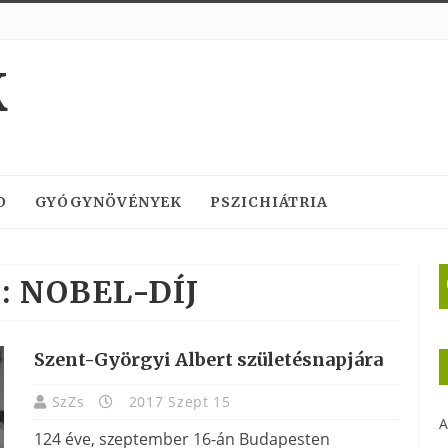
K
D
GYÓGYNÖVÉNYEK
PSZICHIÁTRIA
:
NOBEL-DÍJ
Szent-Györgyi Albert születésnapjára
SzZs
2017 Szept 15
A
124 éve, szeptember 16-án Budapesten