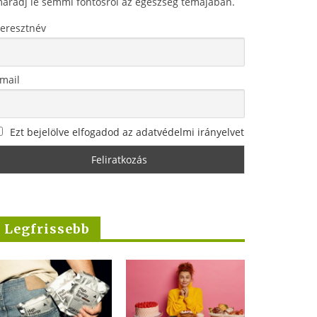
aradj le semmi fontosról az egészség témájában.
eresztnév
mail
Ezt bejelölve elfogadod az adatvédelmi irányelvet
Legfrissebb