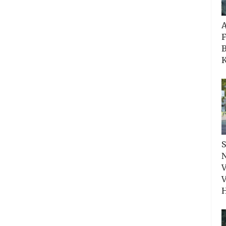
F
B
K
S
N
V
V
H