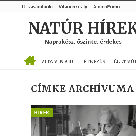
Itt vásárolunk:
Vitaminkirály
AminoPrimo
NATÚR HÍRE
Naprakész, őszinte, érdekes
VITAMIN ABC
ÉTKEZÉS
ÉLETMÓ
CÍMKE ARCHÍVUMA 
HÍREK