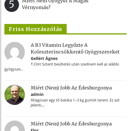
Miért Nem Gyógyul A Magas
5
Vérnyomás?
Friss Hozzászólás
A B3 Vitamin Legyőzte A
Koleszterincsökkentő Gyógyszereket
Gellért Ágnes
T.Cím! Sztent beültetés után szednem kell az alábbi
gyógysze...
Miért (nem) Jobb Az Édesburgonya
admin
Átlagosan egy tő batáta 1–3 kg gumót terem. Ez azt
jelenti,...
Miért (nem) Jobb Az Édesburgonya
Flor