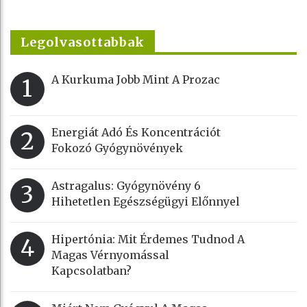
Legolvasottabbak
A Kurkuma Jobb Mint A Prozac
1
Energiát Adó És Koncentrációt
2
Fokozó Gyógynövények
Astragalus: Gyógynövény 6
3
Hihetetlen Egészségügyi Előnnyel
Hipertónia: Mit Érdemes Tudnod A
4
Magas Vérnyomással
Kapcsolatban?