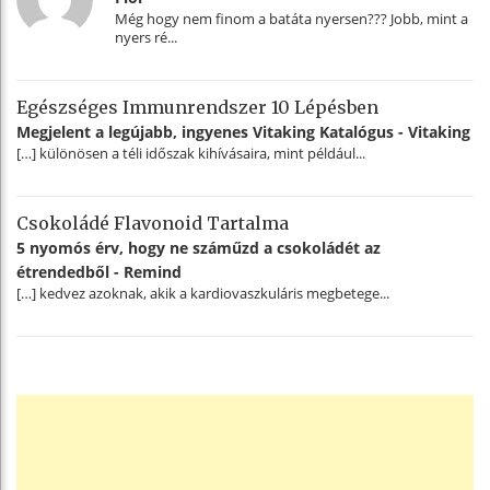
Még hogy nem finom a batáta nyersen??? Jobb, mint a
nyers ré...
Egészséges Immunrendszer 10 Lépésben
Megjelent a legújabb, ingyenes Vitaking Katalógus - Vitaking
[…] különösen a téli időszak kihívásaira, mint például...
Csokoládé Flavonoid Tartalma
5 nyomós érv, hogy ne száműzd a csokoládét az
étrendedből - Remind
[…] kedvez azoknak, akik a kardiovaszkuláris megbetege...