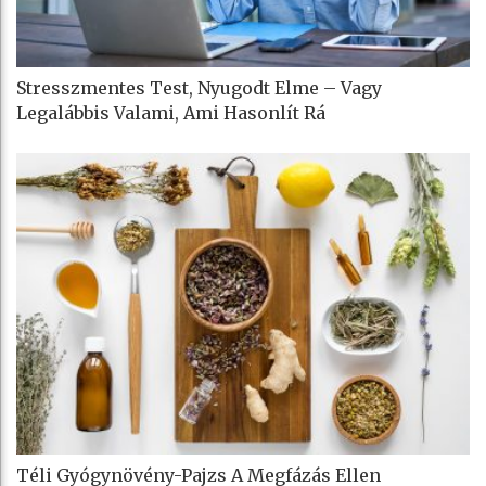
Stresszmentes Test, Nyugodt Elme – Vagy
Legalábbis Valami, Ami Hasonlít Rá
Téli Gyógynövény-Pajzs A Megfázás Ellen