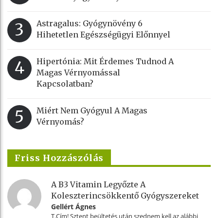
Astragalus: Gyógynövény 6
3
Hihetetlen Egészségügyi Előnnyel
Hipertónia: Mit Érdemes Tudnod A
4
Magas Vérnyomással
Kapcsolatban?
Miért Nem Gyógyul A Magas
5
Vérnyomás?
Friss Hozzászólás
A B3 Vitamin Legyőzte A
Koleszterincsökkentő Gyógyszereket
Gellért Ágnes
T.Cím! Sztent beültetés után szednem kell az alábbi