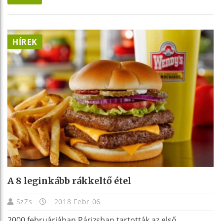
HÍREK
A 8 leginkább rákkeltő étel
SzZs
2018 Febr 06
2000 februárjában Párizsban tartották az első