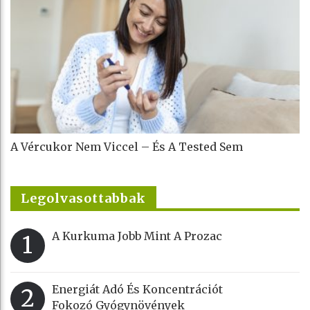
A Vércukor Nem Viccel – És A Tested Sem
Legolvasottabbak
A Kurkuma Jobb Mint A Prozac
1
Energiát Adó És Koncentrációt
2
Fokozó Gyógynövények