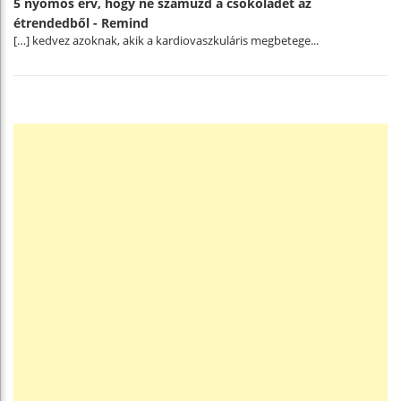
5 nyomós érv, hogy ne száműzd a csokoládét az
étrendedből - Remind
[…] kedvez azoknak, akik a kardiovaszkuláris megbetege...