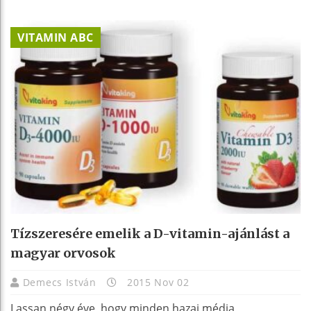
VITAMIN ABC
Tízszeresére emelik a D-vitamin-ajánlást a
magyar orvosok
Demecs István
2015 Nov 02
Lassan négy éve, hogy minden hazai média