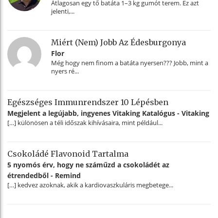
Átlagosan egy tő batáta 1–3 kg gumót terem. Ez azt
jelenti,...
Miért (nem) Jobb Az Édesburgonya
Flor
Még hogy nem finom a batáta nyersen??? Jobb, mint a
nyers ré...
Egészséges Immunrendszer 10 Lépésben
Megjelent a legújabb, ingyenes Vitaking Katalógus - Vitaking
[…] különösen a téli időszak kihívásaira, mint például...
Csokoládé Flavonoid Tartalma
5 nyomós érv, hogy ne száműzd a csokoládét az
étrendedből - Remind
[…] kedvez azoknak, akik a kardiovaszkuláris megbetege...