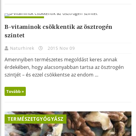
VITAMIN ABC
B-vitaminok csökkentik az ösztrogén
szintet
Naturhirek
2015 Nov 09
Amennyiben természetes megoldást keres annak
érdekében, hogy alacsonyabban tartsa az ösztrogén
szintjét – és ezzel csökkentse az endom ...
Tovább »
TERMÉSZETGYÓGYÁSZ