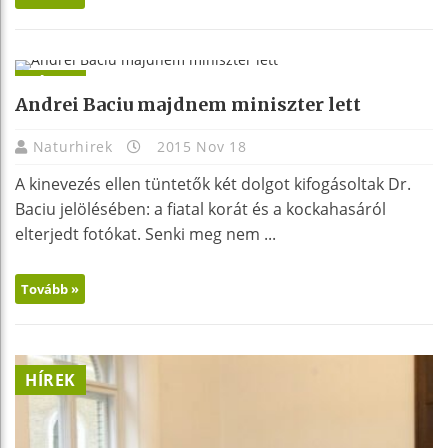
HÍREK
Andrei Baciu majdnem miniszter lett
Naturhirek
2015 Nov 18
A kinevezés ellen tüntetők két dolgot kifogásoltak Dr.
Baciu jelölésében: a fiatal korát és a kockahasáról
elterjedt fotókat. Senki meg nem ...
Tovább »
HÍREK