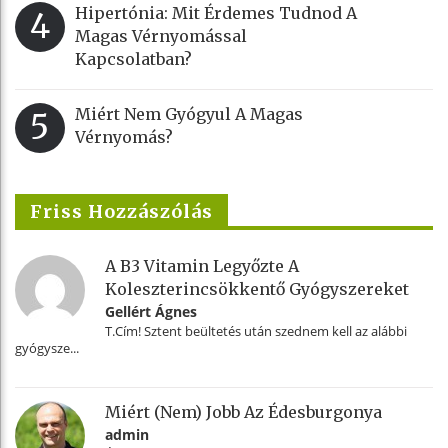
Hipertónia: Mit Érdemes Tudnod A
4
Magas Vérnyomással
Kapcsolatban?
Miért Nem Gyógyul A Magas
5
Vérnyomás?
Friss Hozzászólás
A B3 Vitamin Legyőzte A
Koleszterincsökkentő Gyógyszereket
Gellért Ágnes
T.Cím! Sztent beültetés után szednem kell az alábbi
gyógysze...
Miért (nem) Jobb Az Édesburgonya
admin