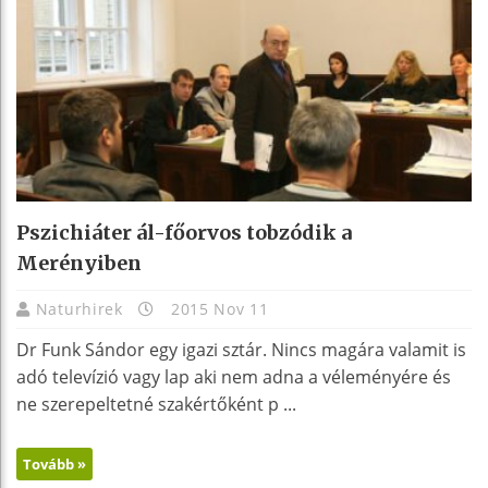
Pszichiáter ál-főorvos tobzódik a
Merényiben
Naturhirek
2015 Nov 11
Dr Funk Sándor egy igazi sztár. Nincs magára valamit is
adó televízió vagy lap aki nem adna a véleményére és
ne szerepeltetné szakértőként p ...
Tovább »