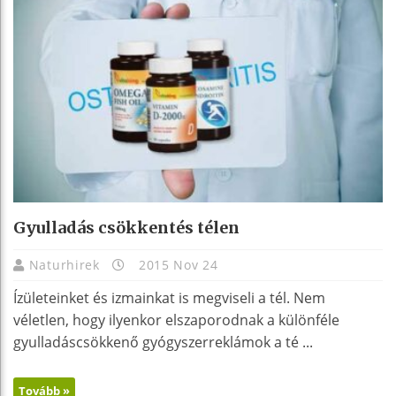
Gyulladás csökkentés télen
Naturhirek
2015 Nov 24
Ízületeinket és izmainkat is megviseli a tél. Nem
véletlen, hogy ilyenkor elszaporodnak a különféle
gyulladáscsökkenő gyógyszerreklámok a té ...
Tovább »