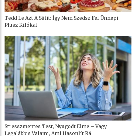
Tedd Le Azt A Sütit: Így Nem Szedsz Fel Ünnepi
Plusz Kilókat
Stresszmentes Test, Nyugodt Elme – Vagy
Legalábbis Valami, Ami Hasonlít Rá