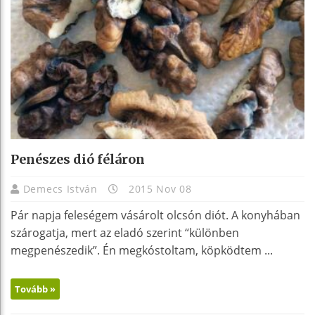
Penészes dió féláron
Demecs István
2015 Nov 08
Pár napja feleségem vásárolt olcsón diót. A konyhában
szárogatja, mert az eladó szerint “különben
megpenészedik”. Én megkóstoltam, köpködtem ...
Tovább »