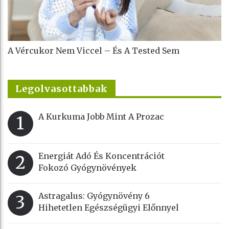
A Vércukor Nem Viccel – És A Tested Sem
Legolvasottabbak
A Kurkuma Jobb Mint A Prozac
1
Energiát Adó És Koncentrációt
2
Fokozó Gyógynövények
Astragalus: Gyógynövény 6
3
Hihetetlen Egészségügyi Előnnyel