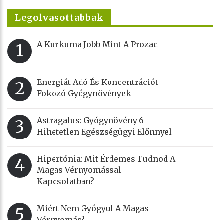
Legolvasottabbak
A Kurkuma Jobb Mint A Prozac
1
Energiát Adó És Koncentrációt
2
Fokozó Gyógynövények
Astragalus: Gyógynövény 6
3
Hihetetlen Egészségügyi Előnnyel
Hipertónia: Mit Érdemes Tudnod A
4
Magas Vérnyomással
Kapcsolatban?
Miért Nem Gyógyul A Magas
5
Vérnyomás?