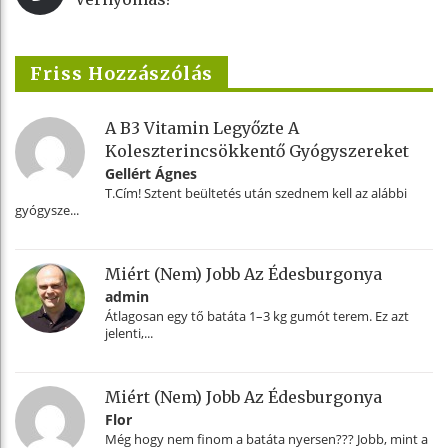
Friss Hozzászólás
A B3 Vitamin Legyőzte A
Koleszterincsökkentő Gyógyszereket
Gellért Ágnes
T.Cím! Sztent beültetés után szednem kell az alábbi
gyógysze...
Miért (nem) Jobb Az Édesburgonya
admin
Átlagosan egy tő batáta 1–3 kg gumót terem. Ez azt
jelenti,...
Miért (nem) Jobb Az Édesburgonya
Flor
Még hogy nem finom a batáta nyersen??? Jobb, mint a