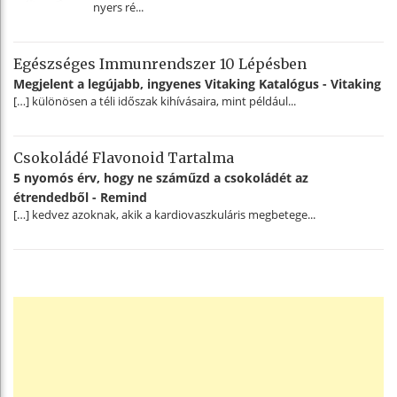
nyers ré...
Egészséges Immunrendszer 10 Lépésben
Megjelent a legújabb, ingyenes Vitaking Katalógus - Vitaking
[…] különösen a téli időszak kihívásaira, mint például...
Csokoládé Flavonoid Tartalma
5 nyomós érv, hogy ne száműzd a csokoládét az
étrendedből - Remind
[…] kedvez azoknak, akik a kardiovaszkuláris megbetege...