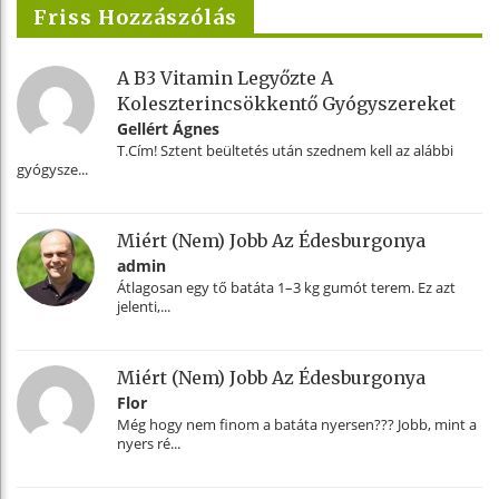
Friss Hozzászólás
A B3 Vitamin Legyőzte A
Koleszterincsökkentő Gyógyszereket
Gellért Ágnes
T.Cím! Sztent beültetés után szednem kell az alábbi
gyógysze...
Miért (nem) Jobb Az Édesburgonya
admin
Átlagosan egy tő batáta 1–3 kg gumót terem. Ez azt
jelenti,...
Miért (nem) Jobb Az Édesburgonya
Flor
Még hogy nem finom a batáta nyersen??? Jobb, mint a
nyers ré...