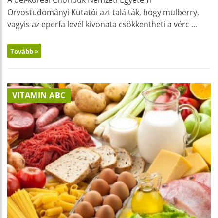
A dél-koreai Chonbuk Nemzeti Egyetem
Orvostudományi Kutatói azt találták, hogy mulberry,
vagyis az eperfa levél kivonata csökkentheti a vérc ...
Tovább »
VITAMIN ABC