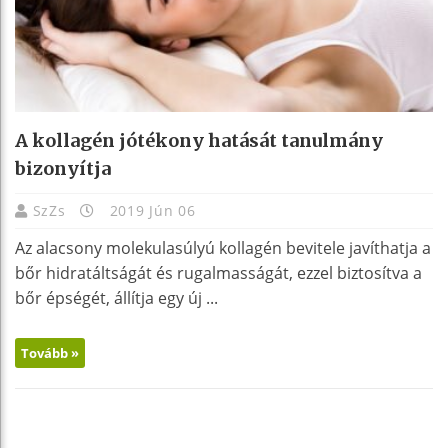
A kollagén jótékony hatását tanulmány
bizonyítja
SzZs
2019 Jún 06
Az alacsony molekulasúlyú kollagén bevitele javíthatja a
bőr hidratáltságát és rugalmasságát, ezzel biztosítva a
bőr épségét, állítja egy új ...
Tovább »