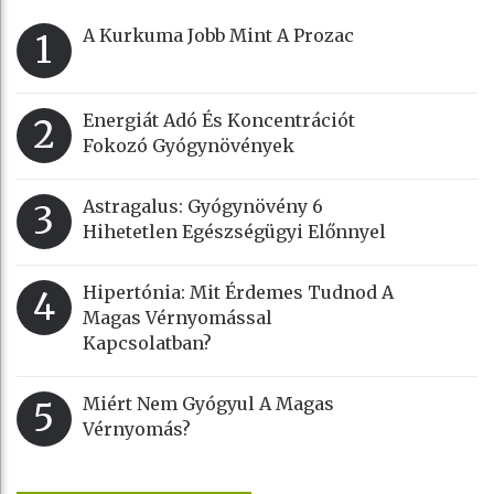
A Kurkuma Jobb Mint A Prozac
1
Energiát Adó És Koncentrációt
2
Fokozó Gyógynövények
Astragalus: Gyógynövény 6
3
Hihetetlen Egészségügyi Előnnyel
Hipertónia: Mit Érdemes Tudnod A
4
Magas Vérnyomással
Kapcsolatban?
Miért Nem Gyógyul A Magas
5
Vérnyomás?