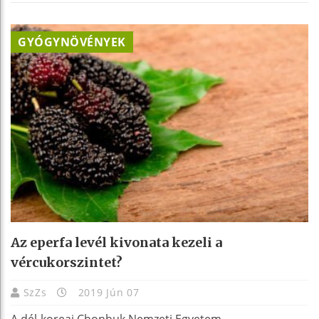
GYÓGYNÖVÉNYEK
Az eperfa levél kivonata kezeli a
vércukorszintet?
SzZs
2019 Jún 07