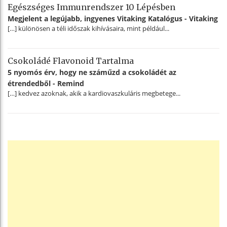
Egészséges Immunrendszer 10 Lépésben
Megjelent a legújabb, ingyenes Vitaking Katalógus - Vitaking
[…] különösen a téli időszak kihívásaira, mint például...
Csokoládé Flavonoid Tartalma
5 nyomós érv, hogy ne száműzd a csokoládét az
étrendedből - Remind
[…] kedvez azoknak, akik a kardiovaszkuláris megbetege...