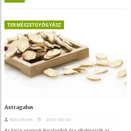
TERMÉSZETGYÓGYÁSZ
Astragalus
Naturhirek
2010 Okt 04
Az ázsiai orvosok évszázadok óta alkalmazzák az