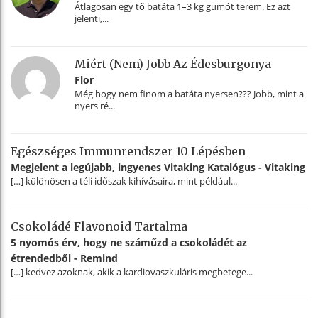
Átlagosan egy tő batáta 1–3 kg gumót terem. Ez azt
jelenti,...
Miért (nem) Jobb Az Édesburgonya
Flor
Még hogy nem finom a batáta nyersen??? Jobb, mint a
nyers ré...
Egészséges Immunrendszer 10 Lépésben
Megjelent a legújabb, ingyenes Vitaking Katalógus - Vitaking
[…] különösen a téli időszak kihívásaira, mint például...
Csokoládé Flavonoid Tartalma
5 nyomós érv, hogy ne száműzd a csokoládét az
étrendedből - Remind
[…] kedvez azoknak, akik a kardiovaszkuláris megbetege...