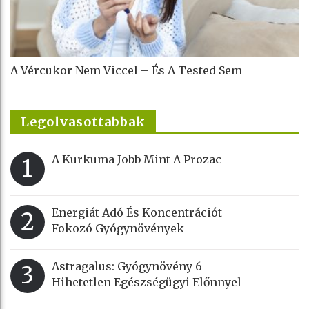
A Vércukor Nem Viccel – És A Tested Sem
Legolvasottabbak
A Kurkuma Jobb Mint A Prozac
1
Energiát Adó És Koncentrációt
2
Fokozó Gyógynövények
Astragalus: Gyógynövény 6
3
Hihetetlen Egészségügyi Előnnyel