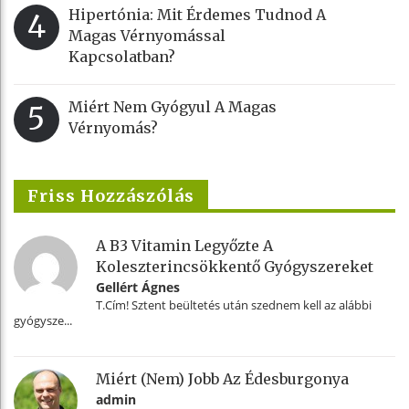
Hipertónia: Mit Érdemes Tudnod A
4
Magas Vérnyomással
Kapcsolatban?
Miért Nem Gyógyul A Magas
5
Vérnyomás?
Friss Hozzászólás
A B3 Vitamin Legyőzte A
Koleszterincsökkentő Gyógyszereket
Gellért Ágnes
T.Cím! Sztent beültetés után szednem kell az alábbi
gyógysze...
Miért (nem) Jobb Az Édesburgonya
admin