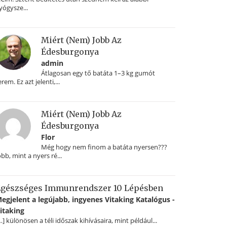
yógysze...
Miért (nem) Jobb Az
Édesburgonya
admin
Átlagosan egy tő batáta 1–3 kg gumót
erem. Ez azt jelenti,...
Miért (nem) Jobb Az
Édesburgonya
Flor
Még hogy nem finom a batáta nyersen???
obb, mint a nyers ré...
gészséges Immunrendszer 10 Lépésben
egjelent a legújabb, ingyenes Vitaking Katalógus -
itaking
…] különösen a téli időszak kihívásaira, mint például...