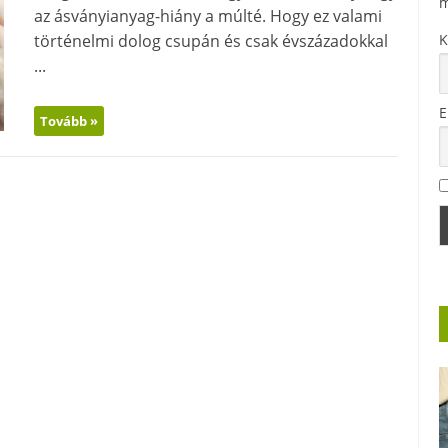
m
az ásványianyag-hiány a múlté. Hogy ez valami
történelmi dolog csupán és csak évszázadokkal
K
...
E
Tovább »