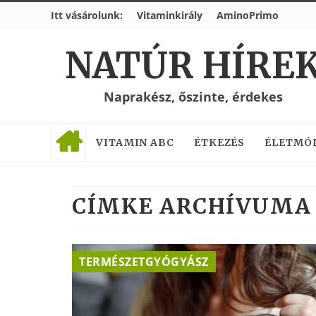
Itt vásárolunk:
Vitaminkirály
AminoPrimo
NATÚR HÍRE
Naprakész, őszinte, érdekes
VITAMIN ABC
ÉTKEZÉS
ÉLETMÓ
CÍMKE ARCHÍVUMA 
TERMÉSZETGYÓGYÁSZ