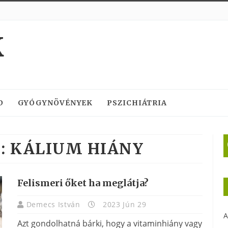
K
D
GYÓGYNÖVÉNYEK
PSZICHIÁTRIA
:
KÁLIUM HIÁNY
Felismeri őket ha meglátja?
Demecs István
2023 Jún 29
A
Azt gondolhatná bárki, hogy a vitaminhiány vagy