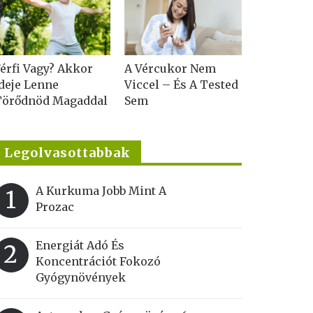
érfi Vagy? Akkor
A Vércukor Nem
deje Lenne
Viccel – És A Tested
Törődnöd Magaddal
Sem
Legolvasottabbak
A Kurkuma Jobb Mint A
1
Prozac
Energiát Adó És
2
Koncentrációt Fokozó
Gyógynövények