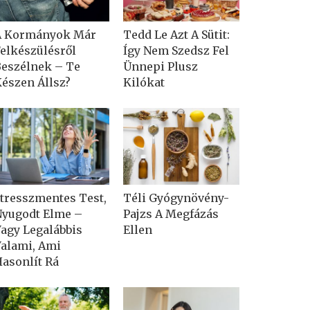
A Kormányok Már
Tedd Le Azt A Sütit:
elkészülésről
Így Nem Szedsz Fel
eszélnek – Te
Ünnepi Plusz
észen Állsz?
Kilókat
tresszmentes Test,
Téli Gyógynövény-
yugodt Elme –
Pajzs A Megfázás
agy Legalábbis
Ellen
alami, Ami
asonlít Rá