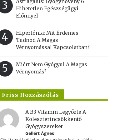
Astragalus: Gyógynövény 6
3
Hihetetlen Egészségügyi
Előnnyel
Hipertónia: Mit Érdemes
4
Tudnod A Magas
Vérnyomással Kapcsolatban?
Miért Nem Gyógyul A Magas
5
Vérnyomás?
Friss Hozzászólás
A B3 Vitamin Legyőzte A
Koleszterincsökkentő
Gyógyszereket
Gellért Ágnes
.Cím! Sztent beültetés után szednem kell az alábbi