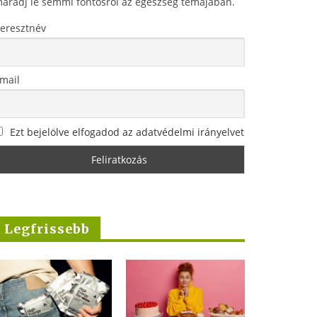
aradj le semmi fontosról az egészség témájában.
eresztnév
mail
Ezt bejelölve elfogadod az adatvédelmi irányelvet
Legfrissebb