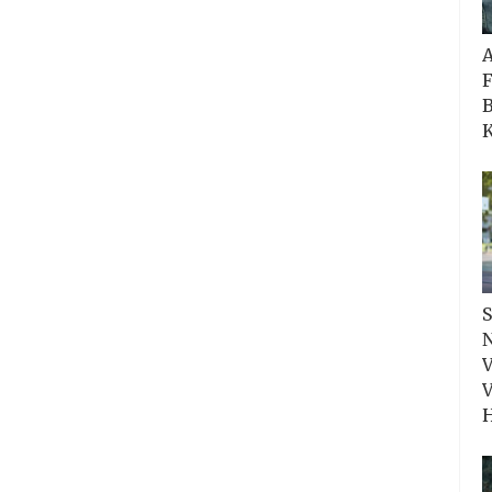
F
B
K
S
N
V
V
H