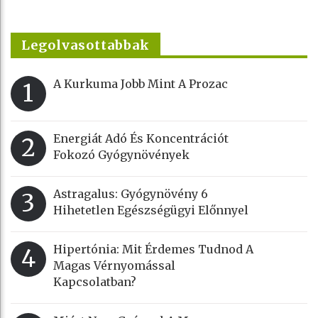
Legolvasottabbak
A Kurkuma Jobb Mint A Prozac
1
Energiát Adó És Koncentrációt
2
Fokozó Gyógynövények
Astragalus: Gyógynövény 6
3
Hihetetlen Egészségügyi Előnnyel
Hipertónia: Mit Érdemes Tudnod A
4
Magas Vérnyomással
Kapcsolatban?