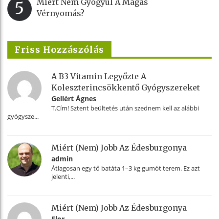
Miért Nem Gyógyul A Magas
5
Vérnyomás?
Friss Hozzászólás
A B3 Vitamin Legyőzte A
Koleszterincsökkentő Gyógyszereket
Gellért Ágnes
T.Cím! Sztent beültetés után szednem kell az alábbi
gyógysze...
Miért (nem) Jobb Az Édesburgonya
admin
Átlagosan egy tő batáta 1–3 kg gumót terem. Ez azt
jelenti,...
Miért (nem) Jobb Az Édesburgonya
Flor