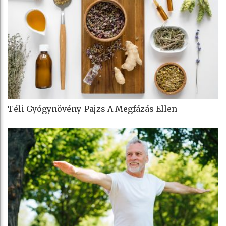
Téli Gyógynövény-Pajzs A Megfázás Ellen