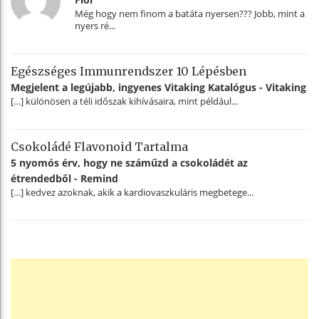
Még hogy nem finom a batáta nyersen??? Jobb, mint a
nyers ré...
Egészséges Immunrendszer 10 Lépésben
Megjelent a legújabb, ingyenes Vitaking Katalógus - Vitaking
[…] különösen a téli időszak kihívásaira, mint például...
Csokoládé Flavonoid Tartalma
5 nyomós érv, hogy ne száműzd a csokoládét az
étrendedből - Remind
[…] kedvez azoknak, akik a kardiovaszkuláris megbetege...