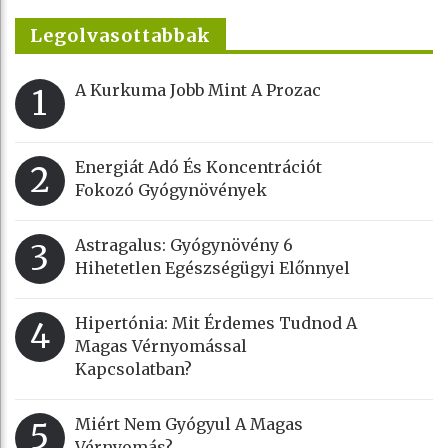
Legolvasottabbak
A Kurkuma Jobb Mint A Prozac
1
Energiát Adó És Koncentrációt
2
Fokozó Gyógynövények
Astragalus: Gyógynövény 6
3
Hihetetlen Egészségügyi Előnnyel
Hipertónia: Mit Érdemes Tudnod A
4
Magas Vérnyomással
Kapcsolatban?
Miért Nem Gyógyul A Magas
5
Vérnyomás?