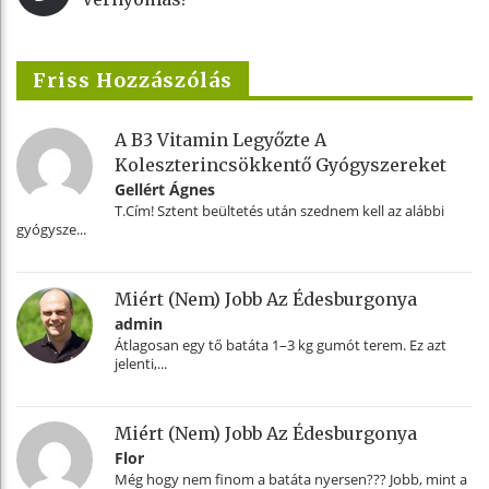
Friss Hozzászólás
A B3 Vitamin Legyőzte A
Koleszterincsökkentő Gyógyszereket
Gellért Ágnes
T.Cím! Sztent beültetés után szednem kell az alábbi
gyógysze...
Miért (nem) Jobb Az Édesburgonya
admin
Átlagosan egy tő batáta 1–3 kg gumót terem. Ez azt
jelenti,...
Miért (nem) Jobb Az Édesburgonya
Flor
Még hogy nem finom a batáta nyersen??? Jobb, mint a