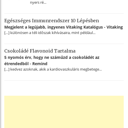
nyers ré...
Egészséges Immunrendszer 10 Lépésben
Megjelent a legújabb, ingyenes Vitaking Katalógus - Vitaking
[…] különösen a téli időszak kihívásaira, mint például...
Csokoládé Flavonoid Tartalma
5 nyomós érv, hogy ne száműzd a csokoládét az
étrendedből - Remind
[…] kedvez azoknak, akik a kardiovaszkuláris megbetege...