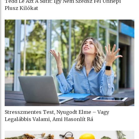
Tedd Le Azt A Sütit: Így Nem Szedsz Fel Ünnepi
Plusz Kilókat
Stresszmentes Test, Nyugodt Elme – Vagy
Legalábbis Valami, Ami Hasonlít Rá