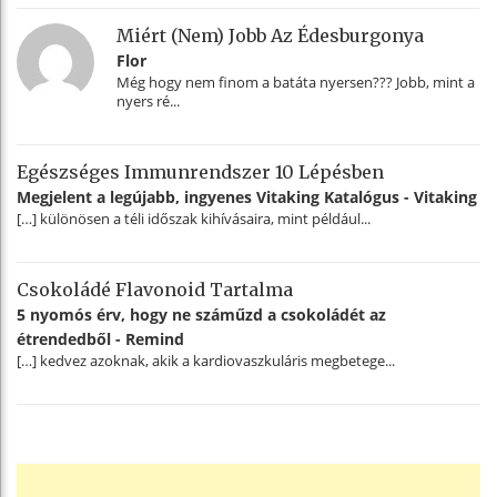
Miért (nem) Jobb Az Édesburgonya
Flor
Még hogy nem finom a batáta nyersen??? Jobb, mint a
nyers ré...
Egészséges Immunrendszer 10 Lépésben
Megjelent a legújabb, ingyenes Vitaking Katalógus - Vitaking
[…] különösen a téli időszak kihívásaira, mint például...
Csokoládé Flavonoid Tartalma
5 nyomós érv, hogy ne száműzd a csokoládét az
étrendedből - Remind
[…] kedvez azoknak, akik a kardiovaszkuláris megbetege...