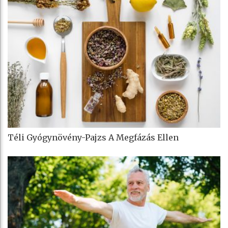
Téli Gyógynövény-Pajzs A Megfázás Ellen