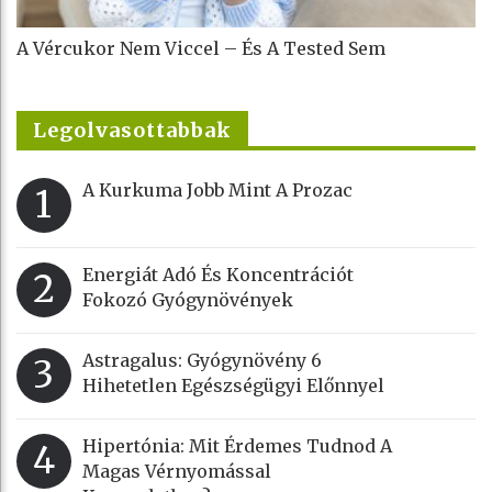
A Vércukor Nem Viccel – És A Tested Sem
Legolvasottabbak
A Kurkuma Jobb Mint A Prozac
1
Energiát Adó És Koncentrációt
2
Fokozó Gyógynövények
Astragalus: Gyógynövény 6
3
Hihetetlen Egészségügyi Előnnyel
Hipertónia: Mit Érdemes Tudnod A
4
Magas Vérnyomással