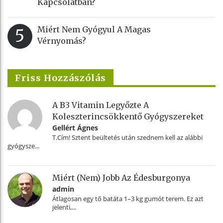
Kapcsolatban?
Miért Nem Gyógyul A Magas
5
Vérnyomás?
Friss Hozzászólás
A B3 Vitamin Legyőzte A
Koleszterincsökkentő Gyógyszereket
Gellért Ágnes
T.Cím! Sztent beültetés után szednem kell az alábbi
gyógysze...
Miért (nem) Jobb Az Édesburgonya
admin
Átlagosan egy tő batáta 1–3 kg gumót terem. Ez azt
jelenti,...