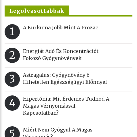
Legolvasottabbak
A Kurkuma Jobb Mint A Prozac
1
Energiát Adó És Koncentrációt
2
Fokozó Gyógynövények
Astragalus: Gyógynövény 6
3
Hihetetlen Egészségügyi Előnnyel
Hipertónia: Mit Érdemes Tudnod A
4
Magas Vérnyomással
Kapcsolatban?
Miért Nem Gyógyul A Magas
5
Vérnyomás?