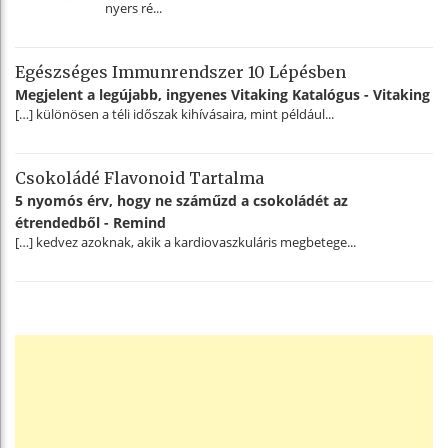
nyers ré...
Egészséges Immunrendszer 10 Lépésben
Megjelent a legújabb, ingyenes Vitaking Katalógus - Vitaking
[…] különösen a téli időszak kihívásaira, mint például...
Csokoládé Flavonoid Tartalma
5 nyomós érv, hogy ne száműzd a csokoládét az
étrendedből - Remind
[…] kedvez azoknak, akik a kardiovaszkuláris megbetege...