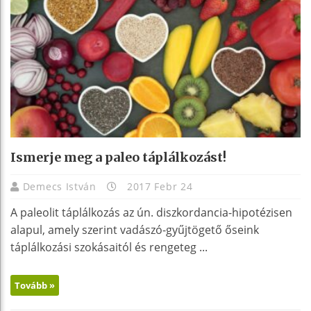
Ismerje meg a paleo táplálkozást!
Demecs István
2017 Febr 24
A paleolit táplálkozás az ún. diszkordancia-hipotézisen
alapul, amely szerint vadászó-gyűjtögető őseink
táplálkozási szokásaitól és rengeteg ...
Tovább »