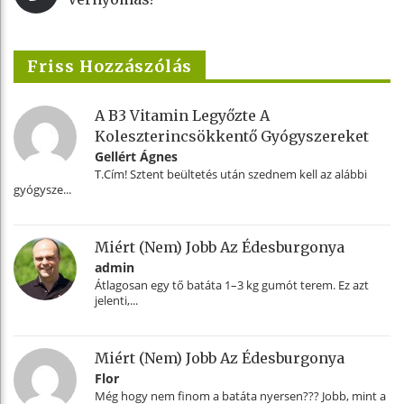
Friss Hozzászólás
A B3 Vitamin Legyőzte A
Koleszterincsökkentő Gyógyszereket
Gellért Ágnes
T.Cím! Sztent beültetés után szednem kell az alábbi
gyógysze...
Miért (nem) Jobb Az Édesburgonya
admin
Átlagosan egy tő batáta 1–3 kg gumót terem. Ez azt
jelenti,...
Miért (nem) Jobb Az Édesburgonya
Flor
Még hogy nem finom a batáta nyersen??? Jobb, mint a