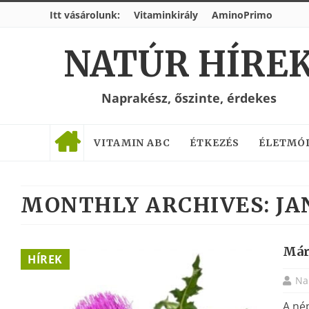
Itt vásárolunk:
Vitaminkirály
AminoPrimo
NATÚR HÍRE
Naprakész, őszinte, érdekes
VITAMIN ABC
ÉTKEZÉS
ÉLETMÓ
MONTHLY ARCHIVES:
JA
Már
HÍREK
Na
A nép