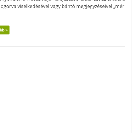
mogorva viselkedésével vagy bántó megjegyzéseivel „mér
bb »