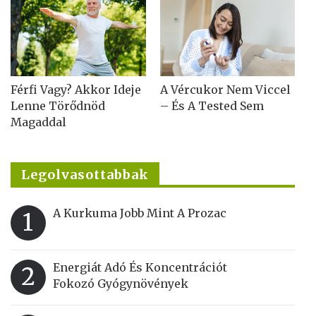
Férfi Vagy? Akkor Ideje
A Vércukor Nem Viccel
Lenne Törődnöd
– És A Tested Sem
Magaddal
Legolvasottabbak
A Kurkuma Jobb Mint A Prozac
1
Energiát Adó És Koncentrációt
2
Fokozó Gyógynövények