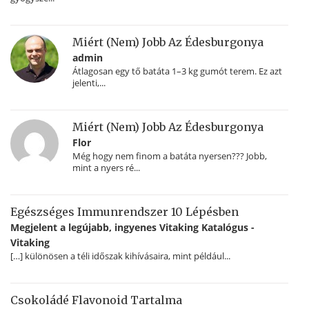
Miért (nem) Jobb Az Édesburgonya
admin
Átlagosan egy tő batáta 1–3 kg gumót terem. Ez azt
jelenti,...
Miért (nem) Jobb Az Édesburgonya
Flor
Még hogy nem finom a batáta nyersen??? Jobb,
mint a nyers ré...
Egészséges Immunrendszer 10 Lépésben
Megjelent a legújabb, ingyenes Vitaking Katalógus -
Vitaking
[…] különösen a téli időszak kihívásaira, mint például...
Csokoládé Flavonoid Tartalma