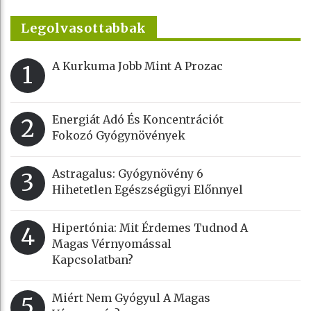
Legolvasottabbak
A Kurkuma Jobb Mint A Prozac
1
Energiát Adó És Koncentrációt
2
Fokozó Gyógynövények
Astragalus: Gyógynövény 6
3
Hihetetlen Egészségügyi Előnnyel
Hipertónia: Mit Érdemes Tudnod A
4
Magas Vérnyomással
Kapcsolatban?
Miért Nem Gyógyul A Magas
5