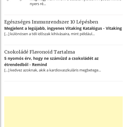
nyers ré...
Egészséges Immunrendszer 10 Lépésben
Megjelent a legújabb, ingyenes Vitaking Katalógus - Vitaking
[…] különösen a téli időszak kihívásaira, mint például...
Csokoládé Flavonoid Tartalma
5 nyomós érv, hogy ne száműzd a csokoládét az
étrendedből - Remind
[…] kedvez azoknak, akik a kardiovaszkuláris megbetege...