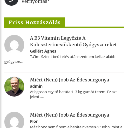
Vérnyomás?
Friss Hozzászólás
A B3 Vitamin Legyőzte A
Koleszterincsökkentő Gyógyszereket
Gellért Ágnes
T.Cím! Sztent beültetés után szednem kell az alábbi
gyógysze...
Miért (nem) Jobb Az Édesburgonya
admin
Átlagosan egy tő batáta 1–3 kg gumót terem. Ez azt
jelenti,...
Miért (nem) Jobb Az Édesburgonya
Flor
Még hogy nem finom a batáta nyersen??? Jobb, mint a