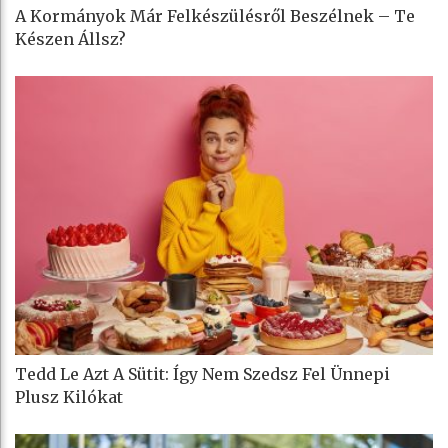
A Kormányok Már Felkészülésről Beszélnek – Te
Készen Állsz?
Tedd Le Azt A Sütit: Így Nem Szedsz Fel Ünnepi
Plusz Kilókat