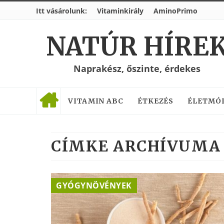
Itt vásárolunk:
Vitaminkirály
AminoPrimo
NATÚR HÍRE
Naprakész, őszinte, érdekes
VITAMIN ABC
ÉTKEZÉS
ÉLETMÓ
CÍMKE ARCHÍVUMA 
GYÓGYNÖVÉNYEK