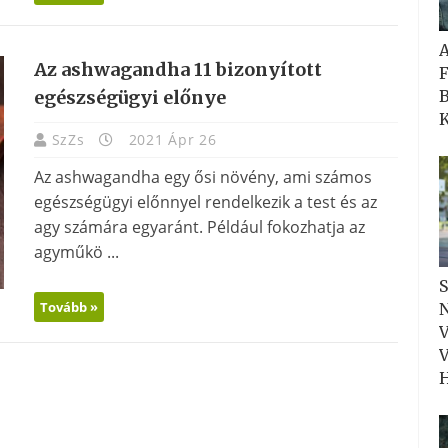
Az ashwagandha 11 bizonyított
F
B
egészségügyi előnye
K
SzZs
2021 Ápr 26
Az ashwagandha egy ősi növény, ami számos
egészségügyi előnnyel rendelkezik a test és az
agy számára egyaránt. Például fokozhatja az
agyműkö ...
S
Tovább »
N
V
V
H