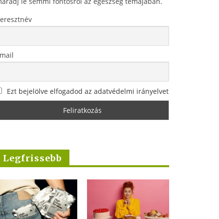
aradj le semmi fontosról az egészség témájában.
eresztnév
mail
Ezt bejelölve elfogadod az adatvédelmi irányelvet
Legfrissebb