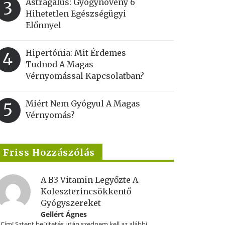
Astragalus: Gyógynövény 6
3
Hihetetlen Egészségügyi
Előnnyel
Hipertónia: Mit Érdemes
4
Tudnod A Magas
Vérnyomással Kapcsolatban?
Miért Nem Gyógyul A Magas
5
Vérnyomás?
Friss Hozzászólás
A B3 Vitamin Legyőzte A
Koleszterincsökkentő
Gyógyszereket
Gellért Ágnes
.Cím! Sztent beültetés után szednem kell az alábbi