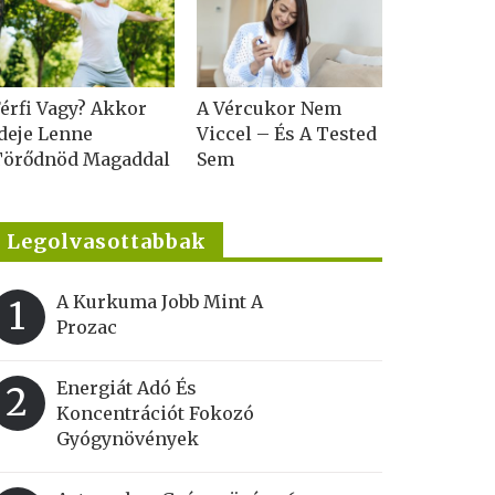
érfi Vagy? Akkor
A Vércukor Nem
deje Lenne
Viccel – És A Tested
Törődnöd Magaddal
Sem
Legolvasottabbak
A Kurkuma Jobb Mint A
1
Prozac
Energiát Adó És
2
Koncentrációt Fokozó
Gyógynövények