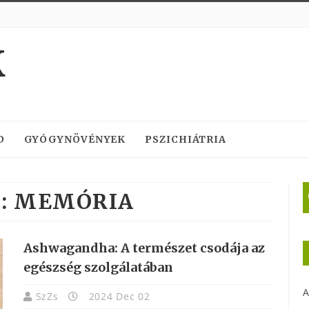
K
D
GYÓGYNÖVÉNYEK
PSZICHIÁTRIA
:
MEMÓRIA
Ashwagandha: A természet csodája az
egészség szolgálatában
A
SzZs
2024 Dec 02