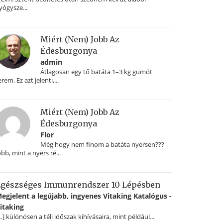
yógysze...
Miért (nem) Jobb Az
Édesburgonya
admin
Átlagosan egy tő batáta 1–3 kg gumót
erem. Ez azt jelenti,...
Miért (nem) Jobb Az
Édesburgonya
Flor
Még hogy nem finom a batáta nyersen???
obb, mint a nyers ré...
gészséges Immunrendszer 10 Lépésben
egjelent a legújabb, ingyenes Vitaking Katalógus -
itaking
…] különösen a téli időszak kihívásaira, mint például...