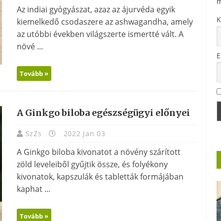
m
Az indiai gyógyászat, azaz az ájurvéda egyik
K
kiemelkedő csodaszere az ashwagandha, amely
az utóbbi években világszerte ismertté vált. A
növé ...
E
Tovább »
A Ginkgo biloba egészségügyi előnyei
SzZs
2022 Jan 03
A Ginkgo biloba kivonatot a növény szárított
zöld leveleiből gyűjtik össze, és folyékony
kivonatok, kapszulák és tabletták formájában
kaphat ...
Tovább »