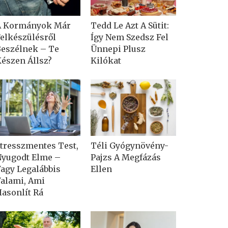
A Kormányok Már
Tedd Le Azt A Sütit:
elkészülésről
Így Nem Szedsz Fel
eszélnek – Te
Ünnepi Plusz
észen Állsz?
Kilókat
tresszmentes Test,
Téli Gyógynövény-
yugodt Elme –
Pajzs A Megfázás
agy Legalábbis
Ellen
alami, Ami
asonlít Rá