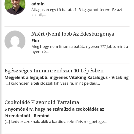
admin
Átlagosan egy tő batáta 1–3 kg gumót terem. Ez azt
jelenti,...
Miért (nem) Jobb Az Édesburgonya
Flor
Még hogy nem finom a batáta nyersen??? Jobb, mint a
nyers ré...
Egészséges Immunrendszer 10 Lépésben
Megjelent a legújabb, ingyenes Vitaking Katalógus - Vitaking
[…] különösen a téli időszak kihívásaira, mint például...
Csokoládé Flavonoid Tartalma
5 nyomós érv, hogy ne száműzd a csokoládét az
étrendedből - Remind
[…] kedvez azoknak, akik a kardiovaszkuláris megbetege...