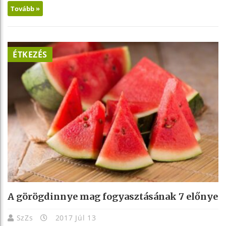
Tovább »
ÉTKEZÉS
A görögdinnye mag fogyasztásának 7 előnye
SzZs
2017 Júl 13