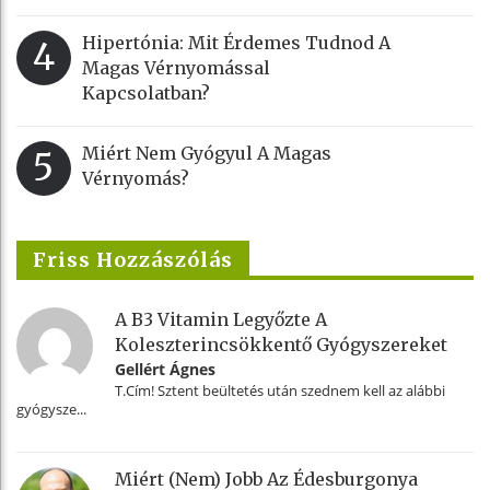
Hipertónia: Mit Érdemes Tudnod A
4
Magas Vérnyomással
Kapcsolatban?
Miért Nem Gyógyul A Magas
5
Vérnyomás?
Friss Hozzászólás
A B3 Vitamin Legyőzte A
Koleszterincsökkentő Gyógyszereket
Gellért Ágnes
T.Cím! Sztent beültetés után szednem kell az alábbi
gyógysze...
Miért (nem) Jobb Az Édesburgonya