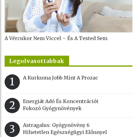
A Vércukor Nem Viccel – És A Tested Sem
Legolvasottabbak
A Kurkuma Jobb Mint A Prozac
1
Energiát Adó És Koncentrációt
2
Fokozó Gyógynövények
Astragalus: Gyógynövény 6
3
Hihetetlen Egészségügyi Előnnyel