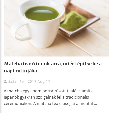
Matcha tea: 6 indok arra, miért építse be a
napi rutinjába
SzZs
2017 Aug 17
A matcha egy finom porrá zúzott teaféle, amit a
japánok gyakran szolgálnak fel a tradicionális
ceremóniákon. A matcha tea elősegíti a mentál ...