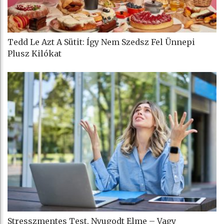
Tedd Le Azt A Sütit: Így Nem Szedsz Fel Ünnepi
Plusz Kilókat
Stresszmentes Test, Nyugodt Elme – Vagy