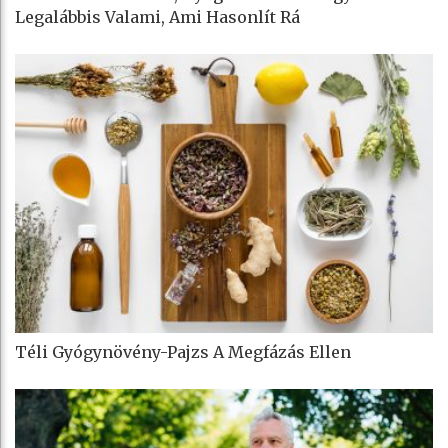
Legalábbis Valami, Ami Hasonlít Rá
Téli Gyógynövény-Pajzs A Megfázás Ellen